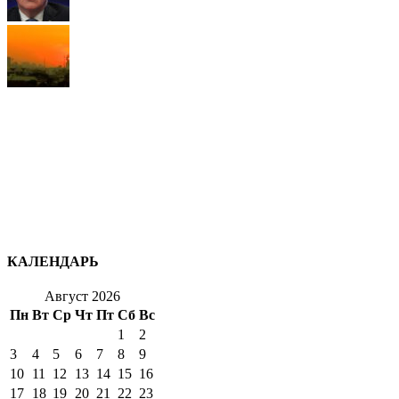
КАЛЕНДАРЬ
Август 2026
Пн
Вт
Ср
Чт
Пт
Сб
Вс
1
2
3
4
5
6
7
8
9
10
11
12
13
14
15
16
17
18
19
20
21
22
23