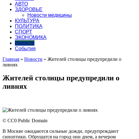
АВТО
ЗДОРОВЬЕ
Новости медицины
КУЛЬТУРА
ПОЛИТИКА
СПОРТ
ЭКОНОМИКА
Новости
События
Главная
»
Новости
»
Жителей столицы предупредили о
ливнях
Жителей столицы предупредили о
ливнях
© СС0 Public Domain
В Москве ожидаются сильные дожди, предупреждают
синоптики. Обрушатся на город они днем, а вечером