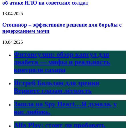
об атаке НЛО на советских солдат
13.04.2025
Стопинор – эффективное решение для борьбы с
недержанием мочи
10.04.2025
Фитонсулин: обзор капсул для
диабета — мифы и реальность
контроля сахара
Ястреб Бальзам для зрения
Верните глазам лёгкость
Зашла на Spy Heart…Я думала, у
нас любовь.
Alfa Play: стоит ли пробовать