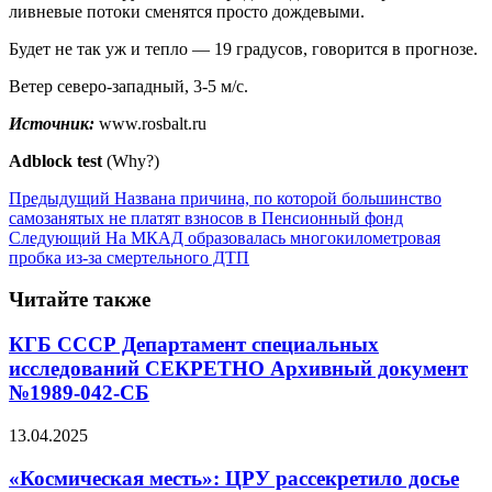
ливневые потоки сменятся просто дождевыми.
Будет не так уж и тепло — 19 градусов, говорится в прогнозе.
Ветер северо-западный, 3-5 м/с.
Источник:
www.rosbalt.ru
Adblock test
(Why?)
Предыдущий
Названа причина, по которой большинство
самозанятых не платят взносов в Пенсионный фонд
Следующий
На МКАД образовалась многокилометровая
пробка из-за смертельного ДТП
Читайте также
КГБ СССР Департамент специальных
исследований СЕКРЕТНО Архивный документ
№1989-042-СБ
13.04.2025
«Космическая месть»: ЦРУ рассекретило досье