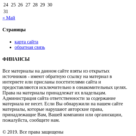
24
25
26
27
28
29
30
31
« Май
Страницы
карта сайта
обратная связь
ФИНАНСЫ
Все материалы на данном сайте взяты из открытых
источников - имеют обратную ссылку на материал в
интернете или присланы посетителями сайта и
предоставляются исключительно в ознакомительных целях.
Права на материалы принадлежат их владельцам.
Администрация сайта ответственности за содержание
материала не несет. Если Вы обнаружили на нашем сайте
материалы, которые нарушают авторские права,
принадлежащие Вам, Вашей компании или организации,
пожалуйста, сообщите нам.
© 2019. Все права защищены