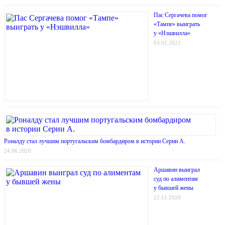
Пас Сергачева помог
«Тампе» выиграть
у «Нэшвилла»
03.02.2021
Роналду стал лучшим португальским бомбардиром в истории Серии А.
24.06.2020
Аршавин выиграл
суд по алиментам
у бывшей жены
22.11.2020