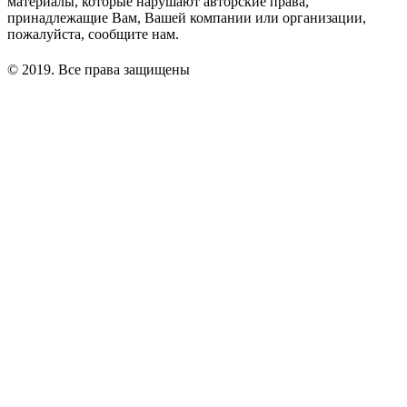
материалы, которые нарушают авторские права,
принадлежащие Вам, Вашей компании или организации,
пожалуйста, сообщите нам.
© 2019. Все права защищены