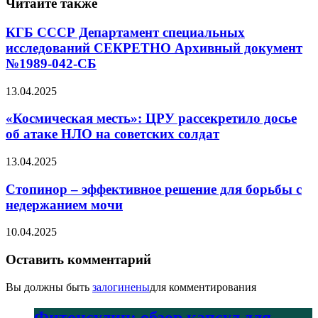
Читайте также
КГБ СССР Департамент специальных
исследований СЕКРЕТНО Архивный документ
№1989-042-СБ
13.04.2025
«Космическая месть»: ЦРУ рассекретило досье
об атаке НЛО на советских солдат
13.04.2025
Стопинор – эффективное решение для борьбы с
недержанием мочи
10.04.2025
Оставить комментарий
Вы должны быть
залогинены
для комментирования
Фитонсулин: обзор капсул для