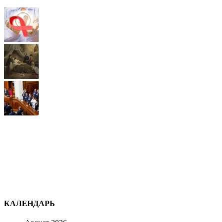
КАЛЕНДАРЬ