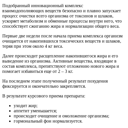
Подобранный инновационный комплекс
взаимодополняющих веществ безопасно и плавно запускает
процесс очистки всего организма от токсинов и шлаков,
ускоряет метаболизм и обменные процессы внутри него, что
способствует сжиганию жира и нормализации общего веса.
Первые две недели после начала приема комплекса организм
очищается от накопившихся токсических веществ и шлаков,
теряя при этом около 4 кг веса.
Далее происходит расщепление накопившегося жира и его
выведение из организма. Активные вещества, входящие в
состав комплекса, препятствуют отложению нового жира и
помогает избавиться еще от 2 – 3 кг.
На последнем этапе полученный результат похудения
фиксируется и окончательно закрепляется.
В результате курсового приема препарата:
уходит жир;
аппетит уменьшается;
происходит очищение и омоложение организма;
гормональный фон нормализуется.