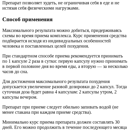
Препарат позволяет худеть, не ограничивая себя в еде и не
истязая себя физическими нагрузками.
Способ применения
Максимального результата можно добиться, придерживаясь
схемы во время приема комплекса. Курс применения средства
подбирается исходя из индивидуальных особенностей
человека и поставленных целей похудения.
При стандартном способе приема рекомендуется принимать
по 1 капсуле 2 раза в сутки: первую капсулу нужно принимать
в первой половине дня во время еды, а вторую — за несколько
часов до сна.
Для достижения максимального результата похудения
допускается увеличение разовой дозировки до 2 капсул. Тогда
суточная доза будет равна 4 капсулам: 2 капсулы утром, 2
капсулы вечером.
Препарат при приеме следует обильно запивать водой (не
менее стакана при каждом приеме средства).
Минимально курс приема препарата должен составлять 30
дней. Его можно продолжить в течение последующего месяца