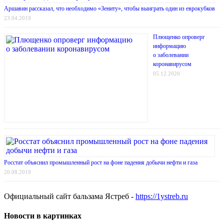
Аршавин рассказал, что необходимо «Зениту», чтобы выиграть один из еврокубков
23.04.2019
Плющенко опроверг
информацию
о заболевании
коронавирусом
05.12.2020
Росстат объяснил промышленный рост на фоне падения добычи нефти и газа
20.08.2019
Официальный сайт бальзама Ястреб -
https://1ystreb.ru
Новости в картинках