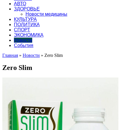
АВТО
ЗДОРОВЬЕ
Новости медицины
КУЛЬТУРА
ПОЛИТИКА
СПОРТ
ЭКОНОМИКА
Новости
События
Главная
»
Новости
»
Zero Slim
Zero Slim