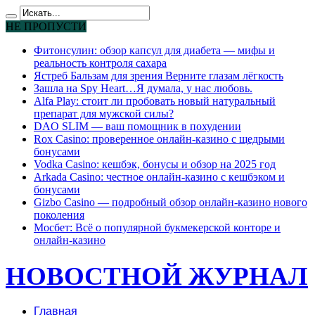
НЕ ПРОПУСТИ
Фитонсулин: обзор капсул для диабета — мифы и
реальность контроля сахара
Ястреб Бальзам для зрения Верните глазам лёгкость
Зашла на Spy Heart…Я думала, у нас любовь.
Alfa Play: стоит ли пробовать новый натуральный
препарат для мужской силы?
DAO SLIM — ваш помощник в похудении
Rox Casino: проверенное онлайн-казино с щедрыми
бонусами
Vodka Casino: кешбэк, бонусы и обзор на 2025 год
Arkada Casino: честное онлайн-казино с кешбэком и
бонусами
Gizbo Casino — подробный обзор онлайн-казино нового
поколения
Мосбет: Всё о популярной букмекерской конторе и
онлайн-казино
НОВОСТНОЙ ЖУРНАЛ
Главная