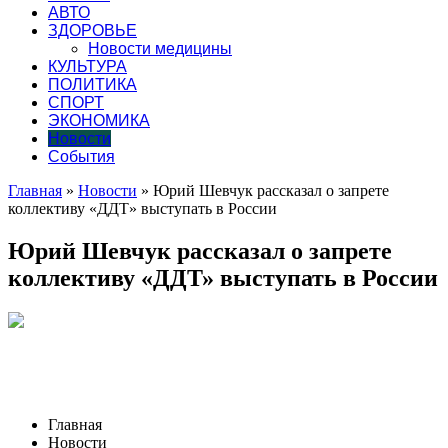
АВТО
ЗДОРОВЬЕ
Новости медицины
КУЛЬТУРА
ПОЛИТИКА
СПОРТ
ЭКОНОМИКА
Новости
События
Главная
»
Новости
»
Юрий Шевчук рассказал о запрете
коллективу «ДДТ» выступать в России
Юрий Шевчук рассказал о запрете
коллективу «ДДТ» выступать в России
Главная
Новости