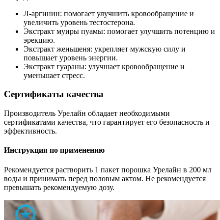
Л-аргинин: помогает улучшить кровообращение и
увеличить уровень тестостерона.
Экстракт муиры пуамы: помогает улучшить потенцию и
эрекцию.
Экстракт женьшеня: укрепляет мужскую силу и
повышает уровень энергии.
Экстракт гуараны: улучшает кровообращение и
уменьшает стресс.
Сертификаты качества
Производитель Урелайн обладает необходимыми
сертификатами качества, что гарантирует его безопасность и
эффективность.
Инструкция по применению
Рекомендуется растворить 1 пакет порошка Урелайн в 200 мл
воды и принимать перед половым актом. Не рекомендуется
превышать рекомендуемую дозу.