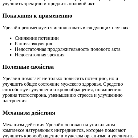
улучшить эрекцию и продлить половой акт.
Показания к применению
Урелайн рекомендуется использовать в следующих случаях:
Снижение потенции
Ранняя эякуляция
Недостаточная продолжительность полового акта
Недостаточная эрекция
Полезные свойства
Урелайн помогает не только повысить потенцию, но и
улучшить общее состояние мужского здоровья. Средство
способствует улучшению кровообращения, повышению
уровня тестостерона, уменьшению стресса и улучшению
настроения.
Механизм действия
Механизм действия Урелайн основан на уникальном
комплексе натуральных ингредиентов, которые помогают
улучшить кровообращение в мужском организме и увеличить