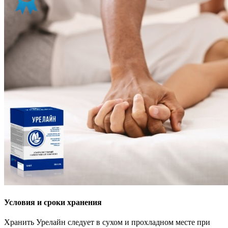
Условия и сроки хранения
Хранить Урелайн следует в сухом и прохладном месте при