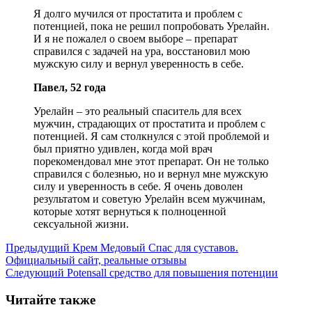
Я долго мучился от простатита и проблем с
потенцией, пока не решил попробовать Урелайн.
И я не пожалел о своем выборе – препарат
справился с задачей на ура, восстановил мою
мужскую силу и вернул уверенность в себе.
Павел, 52 года
Урелайн – это реальный спаситель для всех
мужчин, страдающих от простатита и проблем с
потенцией. Я сам столкнулся с этой проблемой и
был приятно удивлен, когда мой врач
порекомендовал мне этот препарат. Он не только
справился с болезнью, но и вернул мне мужскую
силу и уверенность в себе. Я очень доволен
результатом и советую Урелайн всем мужчинам,
которые хотят вернуться к полноценной
сексуальной жизни.
Предыдущий
Крем Медовый Спас для суставов.
Официальный сайт, реальные отзывы
Следующий
Potensall средство для повышения потенции
Читайте также