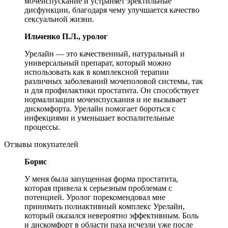
мочеиспускание и устраняет эректильные
дисфункции, благодаря чему улучшается качество
сексуальной жизни.
Ильченко П.Л., уролог
Урелайн — это качественный, натуральный и
универсальный препарат, который можно
использовать как в комплексной терапии
различных заболеваний мочеполовой системы, так
и для профилактики простатита. Он способствует
нормализации мочеиспускания и не вызывает
дискомфорта. Урелайн помогает бороться с
инфекциями и уменьшает воспалительные
процессы.
Отзывы покупателей
Борис
У меня была запущенная форма простатита,
которая привела к серьезным проблемам с
потенцией. Уролог порекомендовал мне
принимать полиактивный комплекс Урелайн,
который оказался невероятно эффективным. Боль
и дискомфорт в области паха исчезли уже после