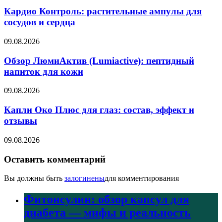
Кардио Контроль: растительные ампулы для
сосудов и сердца
09.08.2026
Обзор ЛюмиАктив (Lumiactive): пептидный
напиток для кожи
09.08.2026
Капли Око Плюс для глаз: состав, эффект и
отзывы
09.08.2026
Оставить комментарий
Вы должны быть
залогинены
для комментирования
Фитонсулин: обзор капсул для
диабета — мифы и реальность