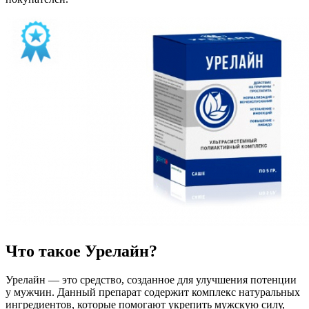
Что такое Урелайн?
Урелайн — это средство, созданное для улучшения потенции
у мужчин. Данный препарат содержит комплекс натуральных
ингредиентов, которые помогают укрепить мужскую силу,