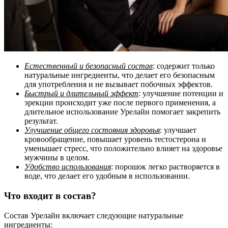
Естественный и безопасный состав
: содержит только
натуральные ингредиенты, что делает его безопасным
для употребления и не вызывает побочных эффектов.
Быстрый и длительный эффект
: улучшение потенции и
эрекции происходит уже после первого применения, а
длительное использование Урелайн помогает закрепить
результат.
Улучшение общего состояния здоровья
: улучшает
кровообращение, повышает уровень тестостерона и
уменьшает стресс, что положительно влияет на здоровье
мужчины в целом.
Удобство использования
: порошок легко растворяется в
воде, что делает его удобным в использовании.
Что входит в состав?
Состав Урелайн включает следующие натуральные
ингредиенты: