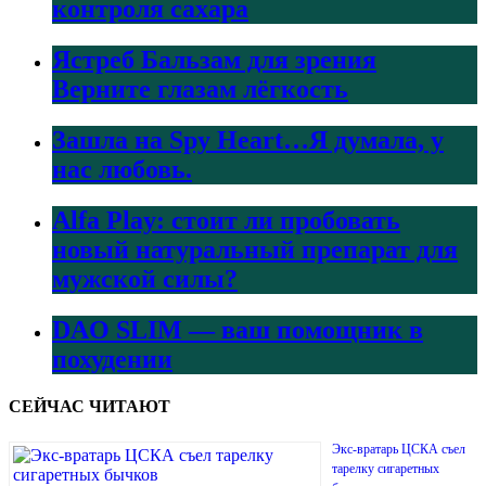
контроля сахара
Ястреб Бальзам для зрения
Верните глазам лёгкость
Зашла на Spy Heart…Я думала, у
нас любовь.
Alfa Play: стоит ли пробовать
новый натуральный препарат для
мужской силы?
DAO SLIM — ваш помощник в
похудении
СЕЙЧАС ЧИТАЮТ
Экс-вратарь ЦСКА съел
тарелку сигаретных