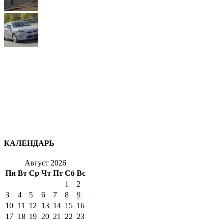
КАЛЕНДАРЬ
Август 2026
Пн
Вт
Ср
Чт
Пт
Сб
Вс
1
2
3
4
5
6
7
8
9
10
11
12
13
14
15
16
17
18
19
20
21
22
23