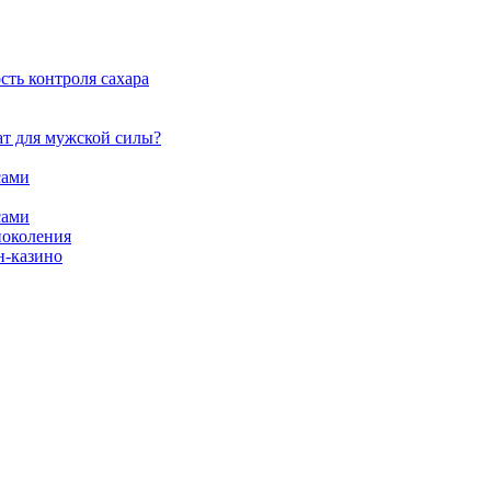
сть контроля сахара
ат для мужской силы?
сами
сами
поколения
н-казино