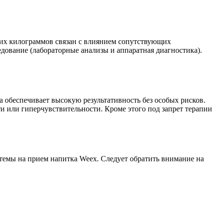
их килограммов связан с влиянием сопутствующих
едование (лабораторные анализы и аппаратная диагностика).
 обеспечивает высокую результативность без особых рисков.
и или гиперчувствительности. Кроме этого под запрет терапии
темы на прием напитка Weex. Следует обратить внимание на