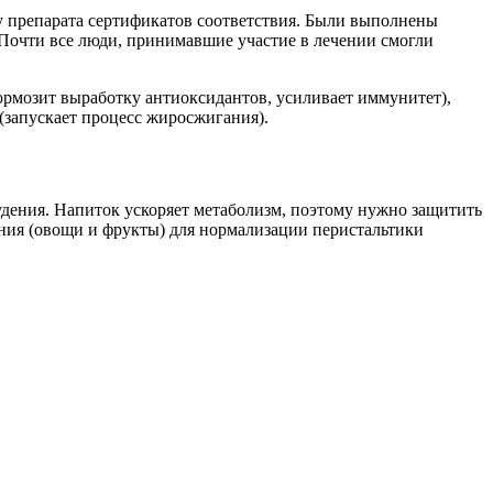
у препарата сертификатов соответствия. Были выполнены
 Почти все люди, принимавшие участие в лечении смогли
ормозит выработку антиоксидантов, усиливает иммунитет),
 (запускает процесс жиросжигания).
дения. Напиток ускоряет метаболизм, поэтому нужно защитить
ния (овощи и фрукты) для нормализации перистальтики