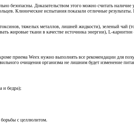
льно безопасны. Доказательством этого можно считать наличие 
ольцев. Клинические испытания показали отличные результаты.
оксинов, тяжелых металлов, лишней жидкости), зеленый чай (т
овать жировые ткани в качестве источника энергии), L-карнитин
кроме приема Weex нужно выполнять все рекомендации для поху
вильного очищения организма не лишним будет изменение пита
 и бедра);
 борьбы с целлюлитом.