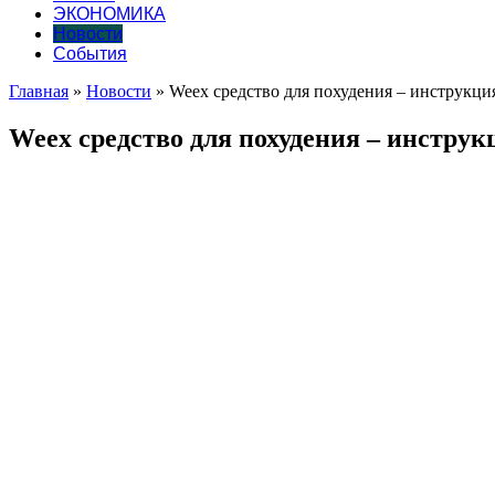
ЭКОНОМИКА
Новости
События
Главная
»
Новости
»
Weex средство для похудения – инструкц
Weex средство для похудения – инстру