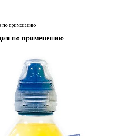
ия по применению
кция по применению