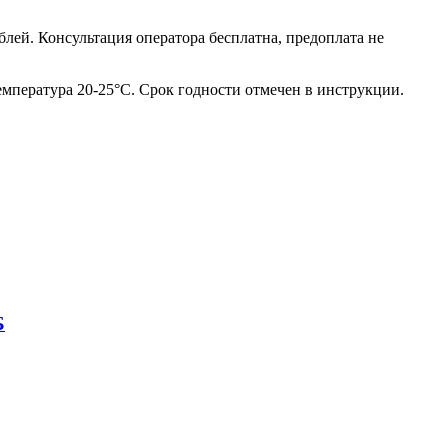
блей. Консультация оператора бесплатна, предоплата не
мпература 20-25°С. Срок годности отмечен в инструкции.
Б