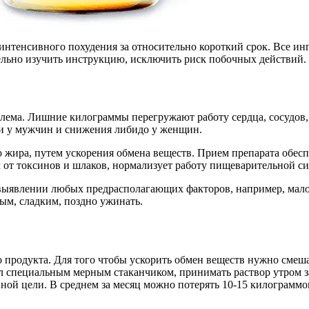
нтенсивного похудения за относительно короткий срок.
Все инг
льно изучить инструкцию, исключить риск побочных действий.
блема. Лишние килограммы перегружают работу сердца, сосудов,
и у мужчин и снижения либидо у женщин.
 жира, путем ускорения обмена веществ. Прием препарата обесп
м от токсинов и шлаков, нормализует работу пищеварительной си
выявлении любых предрасполагающих факторов, например, мало
ым, сладким, поздно ужинать.
 продукта. Для того чтобы ускорить обмен веществ нужно сме
л специальным мерным стаканчиком, принимать раствор утром за
ной цели. В среднем за месяц можно потерять 10-15 килограммо