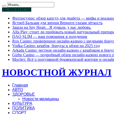
НЕ ПРОПУСТИ
Фитонсулин: обзор капсул для диабета — мифы и реально
Ястреб Бальзам для зрения Верните глазам лёгкость
Зашла на Spy Heart…Я думала, у нас любовь.
Alfa Play: стоит ли пробовать новый натуральный препар
DAO SLIM — ваш помощник в похудении
Rox Casino: проверенное онлайн-казино с щедрыми бону
Vodka Casino: кешбэк, бонусы и обзор на 2025 год
Arkada Casino: честное онлайн-казино с кешбэком и бону
Gizbo Casino — подробный обзор онлайн-казино нового 
Мосбет: Всё о популярной букмекерской конторе и онлай
НОВОСТНОЙ ЖУРНАЛ
Главная
АВТО
ЗДОРОВЬЕ
Новости медицины
КУЛЬТУРА
ПОЛИТИКА
СПОРТ