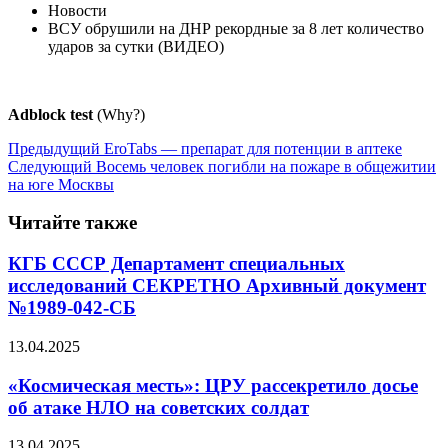
Новости
ВСУ обрушили на ДНР рекордные за 8 лет количество
ударов за сутки (ВИДЕО)
Adblock test
(Why?)
Предыдущий
EroTabs — препарат для потенции в аптеке
Следующий
Восемь человек погибли на пожаре в общежитии
на юге Москвы
Читайте также
КГБ СССР Департамент специальных
исследований СЕКРЕТНО Архивный документ
№1989-042-СБ
13.04.2025
«Космическая месть»: ЦРУ рассекретило досье
об атаке НЛО на советских солдат
13.04.2025