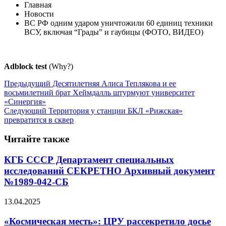
Главная
Новости
ВС РФ одним ударом уничтожили 60 единиц техники
ВСУ, включая “Грады” и гаубицы (ФОТО, ВИДЕО)
Adblock test
(Why?)
Предыдущий
Десятилетняя Алиса Теплякова и ее
восьмилетний брат Хеймдалль штурмуют университет
«Синергия»
Следующий
Территория у станции БКЛ «Рижская»
превратится в сквер
Читайте также
КГБ СССР Департамент специальных
исследований СЕКРЕТНО Архивный документ
№1989-042-СБ
13.04.2025
«Космическая месть»: ЦРУ рассекретило досье