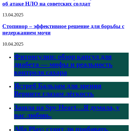
об атаке НЛО на советских солдат
13.04.2025
Стопинор – эффективное решение для борьбы с
недержанием мочи
10.04.2025
Фитонсулин: обзор капсул для
диабета — мифы и реальность
контроля сахара
Ястреб Бальзам для зрения
Верните глазам лёгкость
Зашла на Spy Heart…Я думала, у
нас любовь.
Alfa Play: стоит ли пробовать