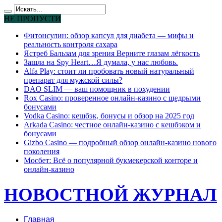
НЕ ПРОПУСТИ
Фитонсулин: обзор капсул для диабета — мифы и
реальность контроля сахара
Ястреб Бальзам для зрения Верните глазам лёгкость
Зашла на Spy Heart…Я думала, у нас любовь.
Alfa Play: стоит ли пробовать новый натуральный
препарат для мужской силы?
DAO SLIM — ваш помощник в похудении
Rox Casino: проверенное онлайн-казино с щедрыми
бонусами
Vodka Casino: кешбэк, бонусы и обзор на 2025 год
Arkada Casino: честное онлайн-казино с кешбэком и
бонусами
Gizbo Casino — подробный обзор онлайн-казино нового
поколения
Мосбет: Всё о популярной букмекерской конторе и
онлайн-казино
НОВОСТНОЙ ЖУРНАЛ
Главная