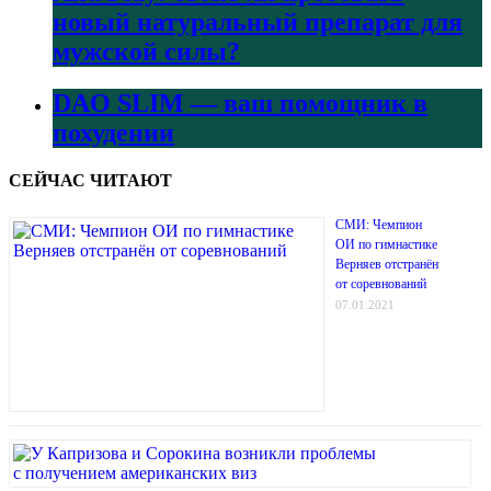
новый натуральный препарат для
мужской силы?
DAO SLIM — ваш помощник в
похудении
СЕЙЧАС ЧИТАЮТ
СМИ: Чемпион
ОИ по гимнастике
Верняев отстранён
от соревнований
07.01.2021