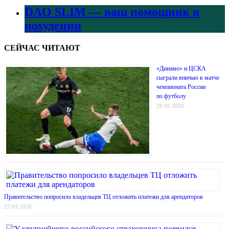
DAO SLIM — ваш помощник в
похудении
СЕЙЧАС ЧИТАЮТ
«Динамо» и ЦСКА
сыграли вничью в матче
чемпионата России
по футболу
29.06.2020
Правительство попросило владельцев ТЦ отложить платежи для арендаторов
27.03.2020