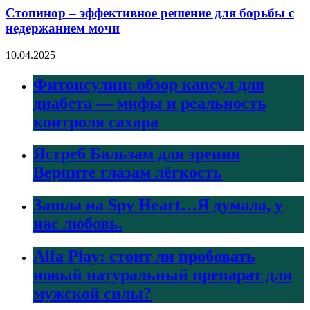
Стопинор – эффективное решение для борьбы с
недержанием мочи
10.04.2025
Фитонсулин: обзор капсул для
диабета — мифы и реальность
контроля сахара
Ястреб Бальзам для зрения
Верните глазам лёгкость
Зашла на Spy Heart…Я думала, у
нас любовь.
Alfa Play: стоит ли пробовать
новый натуральный препарат для
мужской силы?