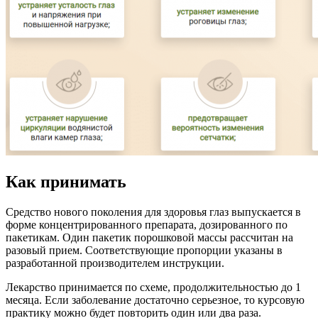
Как принимать
Средство нового поколения для здоровья глаз выпускается в
форме концентрированного препарата, дозированного по
пакетикам. Один пакетик порошковой массы рассчитан на
разовый прием. Соответствующие пропорции указаны в
разработанной производителем инструкции.
Лекарство принимается по схеме, продолжительностью до 1
месяца. Если заболевание достаточно серьезное, то курсовую
практику можно будет повторить один или два раза.