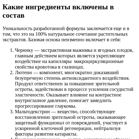
Какие ингредиенты включены в
состав
Уникальность разработанной формулы заключается еще и в
том, что это на 100% натуральное сочетание растительных
экстрактов. Базовая основа неизменно включает в себя:
Чернику — экстрактивная выжимка и ягодных плодов,
главным действием которых является укрепляющее
воздействие на капилляры макроциркуляционные
свойства кровотока в глазницах.
Лютеин — компонент, многократно доказавший
безупречную степень антиоксидантного воздействия.
Продукт ответственен за повышение зрительной
остроты, задействован в процессе усиления сосудистой
эластичности. Оказывает влияние на контрастное
внутриглазное давление, помогает замедлить
прогрессирование глаукомы.
Мальтодекстрин — вещество, способствующее
восстановлению зрительной остроты, оказывающее
защитный функционал от повреждений, участвует в
ускоренной клеточной регенерации, нейтрализуя
факторы развития катаракты.