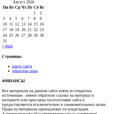
Август 2026
Пн
Вт
Ср
Чт
Пт
Сб
Вс
1
2
3
4
5
6
7
8
9
10
11
12
13
14
15
16
17
18
19
20
21
22
23
24
25
26
27
28
29
30
31
« Май
Страницы
карта сайта
обратная связь
ФИНАНСЫ
Все материалы на данном сайте взяты из открытых
источников - имеют обратную ссылку на материал в
интернете или присланы посетителями сайта и
предоставляются исключительно в ознакомительных целях.
Права на материалы принадлежат их владельцам.
Администрация сайта ответственности за содержание