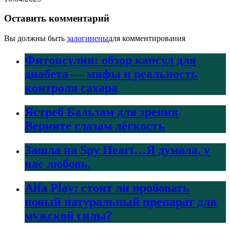
Оставить комментарий
Вы должны быть
залогинены
для комментирования
Фитонсулин: обзор капсул для
диабета — мифы и реальность
контроля сахара
Ястреб Бальзам для зрения
Верните глазам лёгкость
Зашла на Spy Heart…Я думала, у
нас любовь.
Alfa Play: стоит ли пробовать
новый натуральный препарат для
мужской силы?