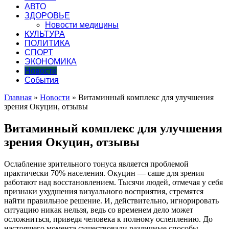
АВТО
ЗДОРОВЬЕ
Новости медицины
КУЛЬТУРА
ПОЛИТИКА
СПОРТ
ЭКОНОМИКА
Новости
События
Главная
»
Новости
»
Витаминный комплекс для улучшения
зрения Окуцин, отзывы
Витаминный комплекс для улучшения
зрения Окуцин, отзывы
Ослабление зрительного тонуса является проблемой
практически 70% населения. Окуцин — саше для зрения
работают над восстановлением. Тысячи людей, отмечая у себя
признаки ухудшения визуального восприятия, стремятся
найти правильное решение. И, действительно, игнорировать
ситуацию никак нельзя, ведь со временем дело может
осложниться, приведя человека к полному ослеплению. До
настоящего момента существовали различные способы