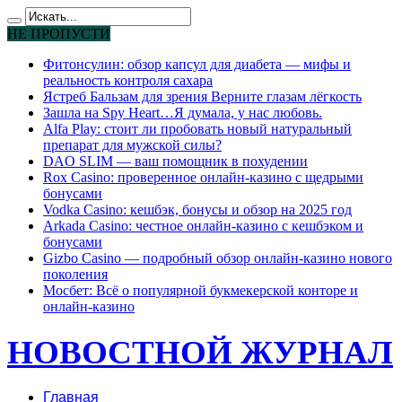
НЕ ПРОПУСТИ
Фитонсулин: обзор капсул для диабета — мифы и
реальность контроля сахара
Ястреб Бальзам для зрения Верните глазам лёгкость
Зашла на Spy Heart…Я думала, у нас любовь.
Alfa Play: стоит ли пробовать новый натуральный
препарат для мужской силы?
DAO SLIM — ваш помощник в похудении
Rox Casino: проверенное онлайн-казино с щедрыми
бонусами
Vodka Casino: кешбэк, бонусы и обзор на 2025 год
Arkada Casino: честное онлайн-казино с кешбэком и
бонусами
Gizbo Casino — подробный обзор онлайн-казино нового
поколения
Мосбет: Всё о популярной букмекерской конторе и
онлайн-казино
НОВОСТНОЙ ЖУРНАЛ
Главная