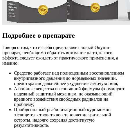
Подробнее о препарате
Говоря о том, что из себя представляет новый Окуцин
препарат, необходимо обратить внимание на то, какого
эффекта следует ожидать от практического применения, а
именно:
Средство работает над полноценным восстановлением
внутриглазного давления до нормальных значений,
предотвратив дальнейшее ухудшение самочувствия;
Активные вещества из составной формулы формируют
надежный защитный механизм, не оказывающий
вредного воздействия свободных радикалов на
проблему;
Пройдя полный реабилитационный курс можно
засвидетельствовать восстановление зрительной
остроты, надолго сохраняя достигнутую
результативность.