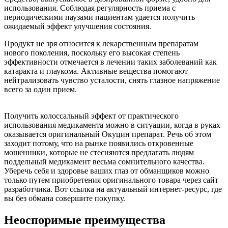
использования. Соблюдая регулярность приема с
периодическими паузами пациентам удается получить
ожидаемый эффект улучшения состояния.
Продукт не зря относится к лекарственным препаратам
нового поколения, поскольку его высокая степень
эффективности отмечается в лечении таких заболеваний как
катаракта и глаукома. Активные вещества помогают
нейтрализовать чувство усталости, снять глазное напряжение
всего за один прием.
Получить колоссальный эффект от практического
использования медикамента можно в ситуации, когда в руках
оказывается оригинальный Окуцин препарат. Речь об этом
заходит потому, что на рынке появились откровенные
мошенники, которые не стесняются предлагать людям
поддельный медикамент весьма сомнительного качества.
Уберечь себя и здоровье ваших глаз от обманщиков можно
только путем приобретения оригинального товара через сайт
разработчика. Вот ссылка на актуальный интернет-ресурс, где
вы без обмана совершите покупку.
Неоспоримые преимущества