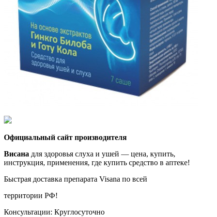
Официальный сайт производителя
Висана
для здоровья слуха и ушей — цена, купить,
инструкция, применения, где купить средство в аптеке!
Быстрая доставка препарата Visana по всей
территории РФ!
Консультации: Круглосуточно