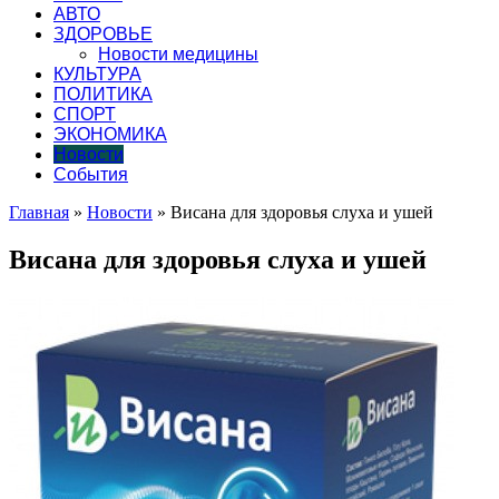
АВТО
ЗДОРОВЬЕ
Новости медицины
КУЛЬТУРА
ПОЛИТИКА
СПОРТ
ЭКОНОМИКА
Новости
События
Главная
»
Новости
»
Висана для здоровья слуха и ушей
Висана для здоровья слуха и ушей