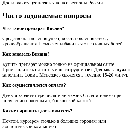
Доставка осуществляется во все регионы России.
Часто задаваемые вопросы
Что такое препарат Висана?
Средство для лечения ушей, восстановления слуха,
кровообращения. Помогает избавиться от головных болей.
Как заказать Висана?
Купить препарат можно только на официальном сайте.
Производитель с аптеками не сотрудничает. Для заказа нужно
заполнить форму. Менеджер свяжется в течение 15-20 минут.
Как осуществляется оплата?
Деньги заранее перечислять не нужно. Оплата только при
получении наличными, банковской картой.
Какие варианты доставки есть?
Почтой, курьером (только в больших городах) или
логистической компанией.