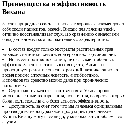
Преимущества и эффективность
Висана
За счет природного состава препарат хорошо зарекомендовал
себя среди пациентов, врачей. Висана для лечения ушей,
отлично восстанавливает слух. По сравнению с аналогами
обладает множеством положительных характеристик:
В состав входят только экстракты растительных трав,
никакой синтетики, химии, консервантов, гормонов, нет.
Не имеет противопоказаний, не оказывает побочных
эффектов. За счет растительных веществ, Висана не
провоцирует развитие опасных реакций, возникающих во
время приема аптечных лекарств, антибиотиков.
Использовать средство можно даже при хронических
патологиях.
Сертификаты качества, соответствия. Visana прошел
многочисленные тестирования, испытания, во время которых
была подтверждена его безопасность, эффективность.
Доступность, за счет того что мы являемся официальным
производителем натуральной продукции, цены низкие.
Купить Висану могут все люди, у которых есть проблемы со
слухом.