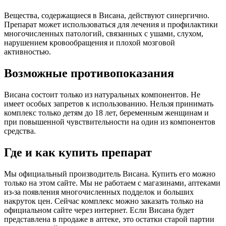
Вещества, содержащиеся в Висана, действуют синергично.
Препарат может использоваться для лечения и профилактики
многочисленных патологий, связанных с ушами, слухом,
нарушением кровообращения и плохой мозговой
активностью.
Возможные противопоказания
Висана состоит только из натуральных компонентов. Не
имеет особых запретов к использованию. Нельзя принимать
комплекс только детям до 18 лет, беременным женщинам и
при повышенной чувствительности на один из компонентов
средства.
Где и как купить препарат
Мы официальный производитель Висана. Купить его можно
только на этом сайте. Мы не работаем с магазинами, аптеками
из-за появления многочисленных подделок и больших
накруток цен. Сейчас комплекс можно заказать только на
официальном сайте через интернет. Если Висана будет
представлена в продаже в аптеке, это остатки старой партии