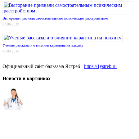
Выгорание признали самостоятельным психическим расстройством
01.06.2019
Ученые рассказали о влиянии карантина на психику
06.03.2020
Официальный сайт бальзама Ястреб -
https://1ystreb.ru
Новости в картинках