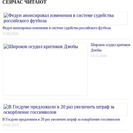
СЕЙЧАС ЧИТАЮТ
Федун анонсировал изменения в системе судейства российского футбола
13.08.2020
Широков осудил критиков
Дзюбы
13.11.2020
В Госдуме предложили в 20 раз увеличить штраф за оскорбление госсимволов
14.02.2019