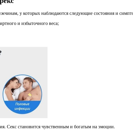
рекс
чинам, у которых наблюдаются следующие состояния и симпт
иртного и избыточного веса;
ия. Секс становится чувственным и богатым на эмоции.