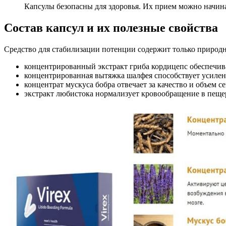
Капсулы безопасны для здоровья. Их прием можно начина
Состав капсул и их полезные свойства
Средство для стабилизации потенции содержит только природны
концентрированный экстракт гриба кордицепс обеспечива
концентрированная вытяжка шалфея способствует усилен
концентрат мускуса бобра отвечает за качество и объем 
экстракт любистока нормализует кровообращение в пещер