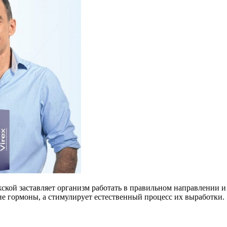
ской заставляет организм работать в правильном направлении 
е гормоны, а стимулирует естественный процесс их выработки.