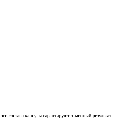
ого состава капсулы гарантируют отменный результат.