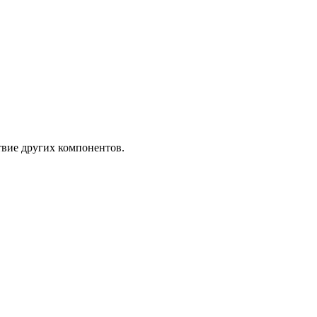
твие других компонентов.