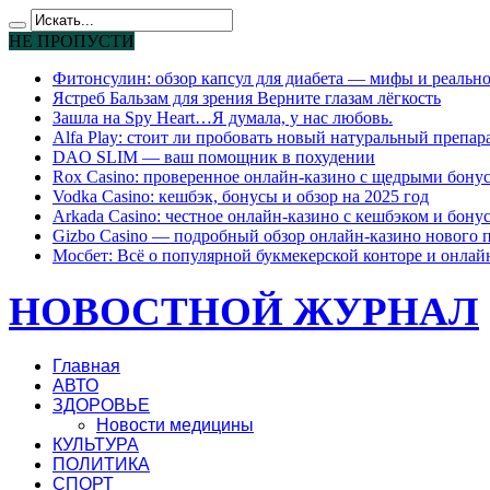
НЕ ПРОПУСТИ
Фитонсулин: обзор капсул для диабета — мифы и реально
Ястреб Бальзам для зрения Верните глазам лёгкость
Зашла на Spy Heart…Я думала, у нас любовь.
Alfa Play: стоит ли пробовать новый натуральный препар
DAO SLIM — ваш помощник в похудении
Rox Casino: проверенное онлайн-казино с щедрыми бону
Vodka Casino: кешбэк, бонусы и обзор на 2025 год
Arkada Casino: честное онлайн-казино с кешбэком и бону
Gizbo Casino — подробный обзор онлайн-казино нового 
Мосбет: Всё о популярной букмекерской конторе и онлай
НОВОСТНОЙ ЖУРНАЛ
Главная
АВТО
ЗДОРОВЬЕ
Новости медицины
КУЛЬТУРА
ПОЛИТИКА
СПОРТ