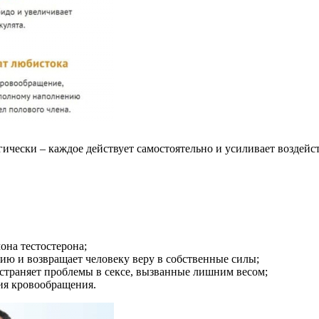
ически – каждое действует самостоятельно и усиливает воздейс
она тестостерона;
ию и возвращает человеку веру в собственные силы;
страняет проблемы в сексе, вызванные лишним весом;
ния кровообращения.