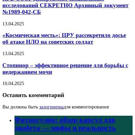
исследований СЕКРЕТНО Архивный документ
№1989-042-СБ
13.04.2025
«Космическая месть»: ЦРУ рассекретило досье
об атаке НЛО на советских солдат
13.04.2025
Стопинор – эффективное решение для борьбы с
недержанием мочи
10.04.2025
Оставить комментарий
Вы должны быть
залогинены
для комментирования
Фитонсулин: обзор капсул для
диабета — мифы и реальность