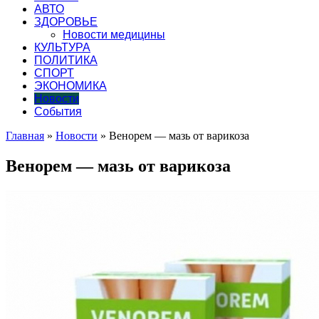
АВТО
ЗДОРОВЬЕ
Новости медицины
КУЛЬТУРА
ПОЛИТИКА
СПОРТ
ЭКОНОМИКА
Новости
События
Главная
»
Новости
»
Венорем — мазь от варикоза
Венорем — мазь от варикоза