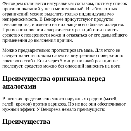
Фитокрем отличается натуральным составом, поэтому список
противопоказаний у него минимальный. Из абсолютных
ограничений можно выделить только индивидуальную
непереносимость. В Венореме присутствуют продукты
пчеловодства, и именно на них чаще всего бывает аллергия.
При возникновении аллергических реакций стоит смыть
средство с поверхности кожи и отказаться от его дальнейшего
применения до выяснения причин.
Можно предварительно протестировать мазь. Для этого ее
следует нанести тонким слоем на внутреннюю поверхность
локтевого сгиба. Если через 5 минут никакой реакции не
последует, средство можно без опасений наносить на ноги.
Преимущества оригинала перед
аналогами
В аптеках представлено много наружных средств (мазей,
гелей, кремов) против варикоза. Но не все они обеспечивают
нужный эффект. У Венорема немало преимуществ:
Преимущества