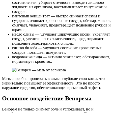
состояние вен, убирает отечность, выводит лишнюю
жидкость из организма, восстанавливает тонус кожи и
сосудов;
пантовый концентрат — быстро снимает спазмы и
судороги, очищает кровеносные сосуды, обеззараживает,
смягчает, увлажняет, предотвращает появление рубцов и
шрамов;
масло оливы — улучшает циркуляцию крови, укрепляет
сосуды, увеличивая их эластичность, предотвращает
появление холестериновых бляшек;
гингко билоба — улучшает состояние кровеносных
сосудов, повышает иммунитет;
кедровая живица — активно заживляет, обеззараживает,
нормализует кровоток.
Мазь способна проникать в самые глубокие слои кожи, что
значительно повышает ее эффективность. Это не просто
наружное средство, обеспечивающее временный эффект.
Основное воздействие Венорема
Венорем не только снимает боль и успокаивает, но и