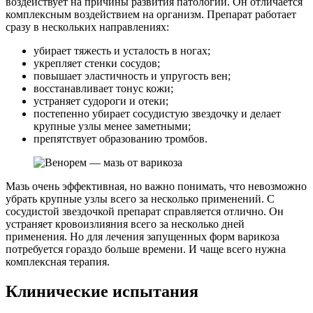
воздействует на причины развития патологии. Он отличается
комплексным воздействием на организм. Препарат работает
сразу в нескольких направлениях:
убирает тяжесть и усталость в ногах;
укрепляет стенки сосудов;
повышает эластичность и упругость вен;
восстанавливает тонус кожи;
устраняет судороги и отеки;
постепенно убирает сосудистую звездочку и делает
крупные узлы менее заметными;
препятствует образованию тромбов.
Мазь очень эффективная, но важно понимать, что невозможно
убрать крупные узлы всего за несколько применений. С
сосудистой звездочкой препарат справляется отлично. Он
устраняет кровоизлияния всего за несколько дней
применения. Но для лечения запущенных форм варикоза
потребуется гораздо больше времени. И чаще всего нужна
комплексная терапия.
Клинические испытания