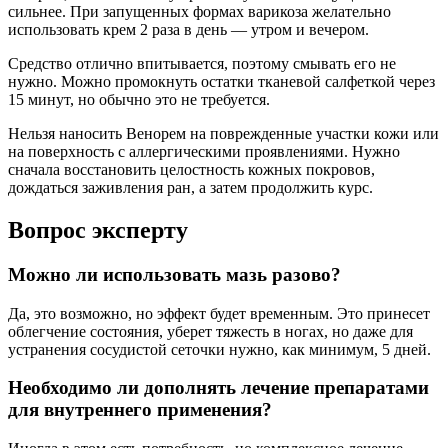
сильнее. При запущенных формах варикоза желательно
использовать крем 2 раза в день — утром и вечером.
Средство отлично впитывается, поэтому смывать его не
нужно. Можно промокнуть остатки тканевой салфеткой через
15 минут, но обычно это не требуется.
Нельзя наносить Венорем на поврежденные участки кожи или
на поверхность с аллергическими проявлениями. Нужно
сначала восстановить целостность кожных покровов,
дождаться заживления ран, а затем продолжить курс.
Вопрос эксперту
Можно ли использовать мазь разово?
Да, это возможно, но эффект будет временным. Это принесет
облегчение состояния, уберет тяжесть в ногах, но даже для
устранения сосудистой сеточки нужно, как минимум, 5 дней.
Необходимо ли дополнять лечение препаратами
для внутреннего применения?