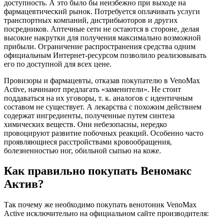
доступность. А это было бы неизбежно при выходе на
фармацевтический рынок. Потребуется оплачивать услуги
транспортных компаний, дистрибьюторов и других
посредников. Аптечные сети не остаются в стороне, делая
высокие накрутки для получения максимально возможной
прибыли. Ограничение распространения средства одним
официальным Интернет-ресурсом позволило реализовывать
его по доступной для всех цене.
Провизоры и фармацевты, отказав покупателю в VenoMax
Active, начинают предлагать «заменители». Не стоит
поддаваться на их уговоры, т. к. аналогов с идентичным
составом не существует. А лекарства с похожим действием
содержат ингредиенты, полученные путем синтеза
химических веществ. Они небезопасны, нередко
провоцируют развитие побочных реакций. Особенно часто
проявляющиеся расстройствами кровообращения,
болезненностью ног, обильной сыпью на коже.
Как правильно покупать Веномакс
Актив?
Так почему же необходимо покупать венотоник VenoMax
Active исключительно на официальном сайте производителя: