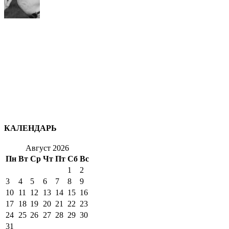
КАЛЕНДАРЬ
Август 2026
Пн
Вт
Ср
Чт
Пт
Сб
Вс
1
2
3
4
5
6
7
8
9
10
11
12
13
14
15
16
17
18
19
20
21
22
23
24
25
26
27
28
29
30
31