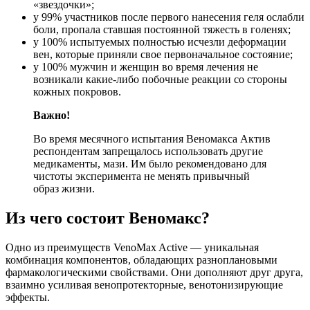
«звездочки»;
у 99% участников после первого нанесения геля ослабли
боли, пропала ставшая постоянной тяжесть в голенях;
у 100% испытуемых полностью исчезли деформации
вен, которые приняли свое первоначальное состояние;
у 100% мужчин и женщин во время лечения не
возникали какие-либо побочные реакции со стороны
кожных покровов.
Важно!
Во время месячного испытания Веномакса Актив
респондентам запрещалось использовать другие
медикаменты, мази. Им было рекомендовано для
чистоты эксперимента не менять привычный
образ жизни.
Из чего состоит Веномакс?
Одно из преимуществ VenoMax Active — уникальная
комбинация компонентов, обладающих разноплановыми
фармакологическими свойствами. Они дополняют друг друга,
взаимно усиливая венопротекторные, венотонизирующие
эффекты.