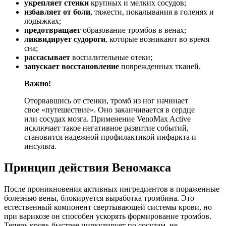
укрепляет стенки
крупных и мелких сосудов;
избавляет от боли
, тяжести, покалывания в голенях и
лодыжках;
предотвращает
образование тромбов в венах;
ликвидирует судороги
, которые возникают во время
сна;
рассасывает
воспалительные отеки;
запускает восстановление
поврежденных тканей.
Важно!
Оторвавшись от стенки, тромб из ног начинает
свое «путешествие». Оно заканчивается в сердце
или сосудах мозга. Применение VenoMax Active
исключает такое негативное развитие событий,
становится надежной профилактикой инфаркта и
инсульта.
Принцип действия Веномакса
После проникновения активных ингредиентов в пораженные
болезнью вены, блокируется выработка тромбина. Это
естественный компонент свертывающей системы крови, но
при варикозе он способен ускорять формирование тромбов.
Теперь кровь быстрее циркулирует по сосудам, не