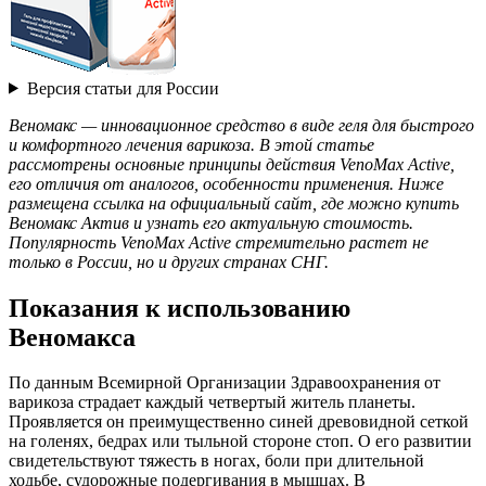
Версия статьи для России
Веномакс — инновационное средство в виде геля для быстрого
и комфортного лечения варикоза. В этой статье
рассмотрены основные принципы действия VenoMax Active,
его отличия от аналогов, особенности применения. Ниже
размещена ссылка на официальный сайт, где можно купить
Веномакс Актив и узнать его актуальную стоимость.
Популярность VenoMax Active стремительно растет не
только в России, но и других странах СНГ.
Показания к использованию
Веномакса
По данным Всемирной Организации Здравоохранения от
варикоза страдает каждый четвертый житель планеты.
Проявляется он преимущественно синей древовидной сеткой
на голенях, бедрах или тыльной стороне стоп. О его развитии
свидетельствуют тяжесть в ногах, боли при длительной
ходьбе, судорожные подергивания в мышцах. В