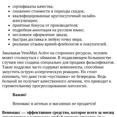
сертификаты качества;
снижение стоимости в периоды скидок;
квалифицированные круглосуточный онлайн-
консультации;
приятные бонусы от производителя;
подробная аннотация на русском языке;
несложное оформление заказа;
быстрая доставка в любую точку мира;
реальные отзывы врачей-флебологов и покупателей.
Заказывая VenoMax Active на сторонних ресурсах, человек
может столкнуться с обманом. В подавляющем большинстве
случаев они созданы специально для продажи фальсификатов.
Такие подделки часто содержат компоненты, способные
запустить острую аллергическую реакцию. Но стоит
понимать, что даже гели-«пустышки» не безвредны. Ведь
больной не получает качественного лечения, что приводит к
стремительному прогрессированию патологии.
Важно!
Веномакс в аптеках и магазинах не продается!
Веномакс — эффективное средство, которое всего за месяц