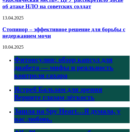
об атаке НЛО на советских солдат
13.04.2025
Стопинор – эффективное решение для борьбы с
недержанием мочи
10.04.2025
Фитонсулин: обзор капсул для
диабета — мифы и реальность
контроля сахара
Ястреб Бальзам для зрения
Верните глазам лёгкость
Зашла на Spy Heart…Я думала, у
нас любовь.