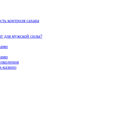
сть контроля сахара
ат для мужской силы?
сами
сами
поколения
н-казино