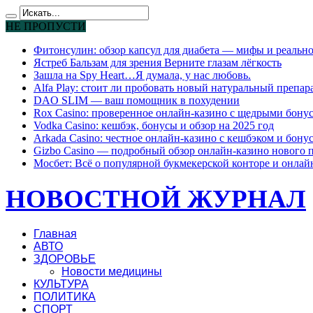
НЕ ПРОПУСТИ
Фитонсулин: обзор капсул для диабета — мифы и реально
Ястреб Бальзам для зрения Верните глазам лёгкость
Зашла на Spy Heart…Я думала, у нас любовь.
Alfa Play: стоит ли пробовать новый натуральный препар
DAO SLIM — ваш помощник в похудении
Rox Casino: проверенное онлайн-казино с щедрыми бону
Vodka Casino: кешбэк, бонусы и обзор на 2025 год
Arkada Casino: честное онлайн-казино с кешбэком и бону
Gizbo Casino — подробный обзор онлайн-казино нового 
Мосбет: Всё о популярной букмекерской конторе и онлай
НОВОСТНОЙ ЖУРНАЛ
Главная
АВТО
ЗДОРОВЬЕ
Новости медицины
КУЛЬТУРА
ПОЛИТИКА
СПОРТ