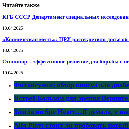
Читайте также
КГБ СССР Департамент специальных исследов
13.04.2025
«Космическая месть»: ЦРУ рассекретило досье об
13.04.2025
Стопинор – эффективное решение для борьбы с 
10.04.2025
Фитонсулин: обзор капсул для диаб
Ястреб Бальзам для зрения Верните
Зашла на Spy Heart…Я думала, у на
Alfa Play: стоит ли пробовать нов