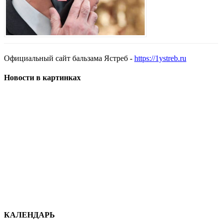
Официальный сайт бальзама Ястреб -
https://1ystreb.ru
Новости в картинках
КАЛЕНДАРЬ