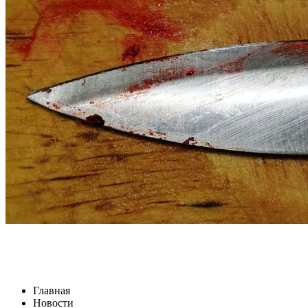
Главная
Новости