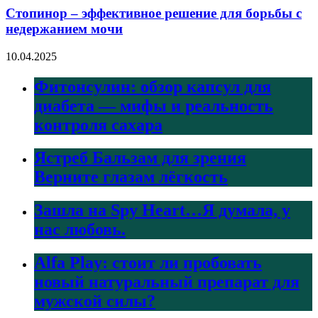
Стопинор – эффективное решение для борьбы с
недержанием мочи
10.04.2025
Фитонсулин: обзор капсул для
диабета — мифы и реальность
контроля сахара
Ястреб Бальзам для зрения
Верните глазам лёгкость
Зашла на Spy Heart…Я думала, у
нас любовь.
Alfa Play: стоит ли пробовать
новый натуральный препарат для
мужской силы?