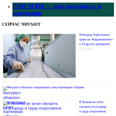
DAO SLIM — ваш помощник в
похудении
СЕЙЧАС ЧИТАЮТ
Немецкая Stada купила
права на «Кардиомагнил»
и 19 других препаратов
07.11.2019
Фигурист объяснил скандальные слова партнерши о Крыме
29.07.2020
В Японии не хотят
смотреть на ягодицы
и грудь спортсменок