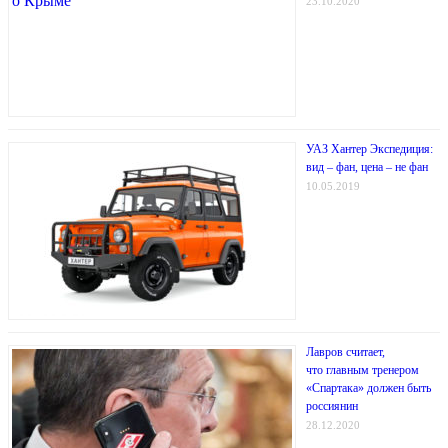
23.10.2020
УАЗ Хантер Экспедиция:
вид – фан, цена – не фан
10.05.2019
Лавров считает,
что главным тренером
«Спартака» должен быть
россиянин
28.12.2020