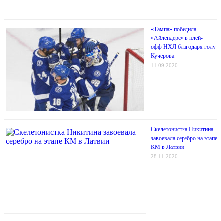
«Тампа» победила
«Айлендерс» в плей-
офф НХЛ благодаря голу
Кучерова
11.09.2020
Скелетонистка Никитина
завоевала серебро на этапе
КМ в Латвии
28.11.2020