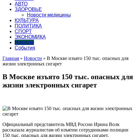
АВТО
ЗДОРОВЬЕ
Новости медицины
КУЛЬТУРА
ПОЛИТИКА
СПОРТ
ЭКОНОМИКА
Новости
События
Главная
»
Новости
»
В Москве изъято 150 тыс. опасных для
жизни электронных сигарет
В Москве изъято 150 тыс. опасных для
жизни электронных сигарет
Официальный представитель МВД России Ирина Волк
рассказала журналистам об изъятии сотрудниками полиции
150 тыс. опасных для жизни электронных сигарет.