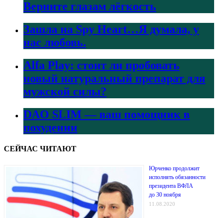
Верните глазам лёгкость
Зашла на Spy Heart…Я думала, у
нас любовь.
Alfa Play: стоит ли пробовать
новый натуральный препарат для
мужской силы?
DAO SLIM — ваш помощник в
похудении
СЕЙЧАС ЧИТАЮТ
Юрченко продолжит
исполнять обязанности
президента ВФЛА
до 30 ноября
11.08.2020