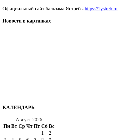
Официальный сайт бальзама Ястреб -
https://1ystreb.ru
Новости в картинках
КАЛЕНДАРЬ
Август 2026
Пн
Вт
Ср
Чт
Пт
Сб
Вс
1
2
3
4
5
6
7
8
9