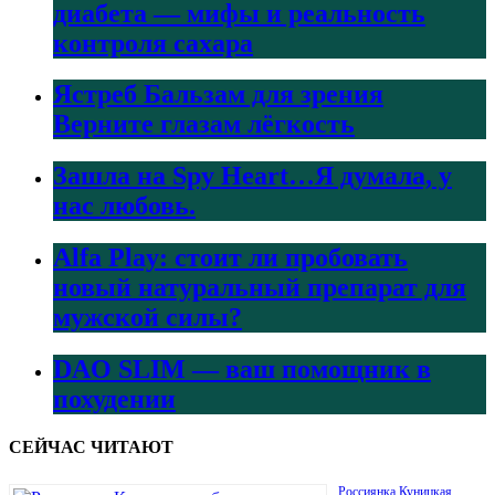
диабета — мифы и реальность
контроля сахара
Ястреб Бальзам для зрения
Верните глазам лёгкость
Зашла на Spy Heart…Я думала, у
нас любовь.
Alfa Play: стоит ли пробовать
новый натуральный препарат для
мужской силы?
DAO SLIM — ваш помощник в
похудении
СЕЙЧАС ЧИТАЮТ
Россиянка Куницкая