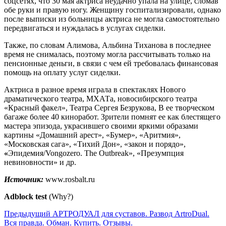
соцсетях, что 30 мая актриса неудачно упала на улице, сломав
обе руки и правую ногу. Женщину госпитализировали, однако
после выписки из больницы актриса не могла самостоятельно
передвигаться и нуждалась в услугах сиделки.
Также, по словам Алимова, Альбина Тиханова в последнее
время не снималась, поэтому могла рассчитывать только на
пенсионные деньги, в связи с чем ей требовалась финансовая
помощь на оплату услуг сиделки.
Актриса в разное время играла в спектаклях Нового
драматического театра, МХАТа, новосибирского театра
«Красный факел», Театра Сергея Безрукова, В ее творческом
багаже более 40 киноработ. Зрители помнят ее как блестящего
мастера эпизода, украсившего своими яркими образами
картины «Домашний арест», «Бумер», «Аритмия»,
«Московская сага», «Тихий Дон», «закон и порядо»,
«
Эпидемия/Vongozero. The Outbreak», «Презумпция
невиновности» и др.
Источник:
www.rosbalt.ru
Adblock test
(Why?)
Предыдущий
АРТРОДУАЛ для суставов. Развод ArtroDual.
Вся правда. Обман. Купить. Отзывы.