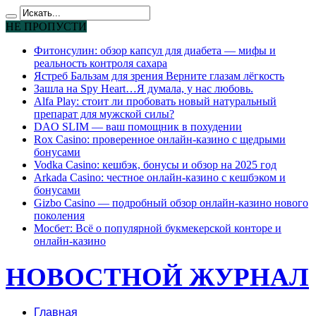
НЕ ПРОПУСТИ
Фитонсулин: обзор капсул для диабета — мифы и
реальность контроля сахара
Ястреб Бальзам для зрения Верните глазам лёгкость
Зашла на Spy Heart…Я думала, у нас любовь.
Alfa Play: стоит ли пробовать новый натуральный
препарат для мужской силы?
DAO SLIM — ваш помощник в похудении
Rox Casino: проверенное онлайн-казино с щедрыми
бонусами
Vodka Casino: кешбэк, бонусы и обзор на 2025 год
Arkada Casino: честное онлайн-казино с кешбэком и
бонусами
Gizbo Casino — подробный обзор онлайн-казино нового
поколения
Мосбет: Всё о популярной букмекерской конторе и
онлайн-казино
НОВОСТНОЙ ЖУРНАЛ
Главная