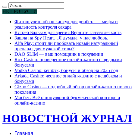
НЕ ПРОПУСТИ
Фитонсулин: обзор капсул для диабета — мифы и
реальность контроля сахара
Ястреб Бальзам для зрения Верните глазам лёгкость
Зашла на Spy Heart…Я думала, у нас любовь.
Alfa Play: стоит ли пробовать новый натуральный
препарат для мужской силы?
DAO SLIM — ваш помощник в похудении
Rox Casino: проверенное онлайн-казино с щедрыми
бонусами
Vodka Casino: кешбэк, бонусы и обзор на 2025 год
Arkada Casino: честное онлайн-казино с кешбэком и
бонусами
Gizbo Casino — подробный обзор онлайн-казино нового
поколения
Мосбет: Всё о популярной букмекерской конторе и
онлайн-казино
НОВОСТНОЙ ЖУРНАЛ
Главная