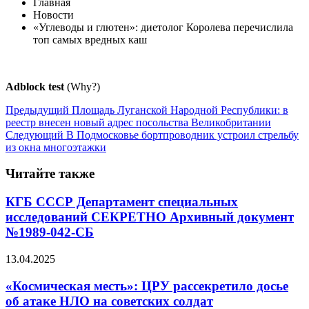
Главная
Новости
«Углеводы и глютен»: диетолог Королева перечислила
топ самых вредных каш
Adblock test
(Why?)
Предыдущий
Площадь Луганской Народной Республики: в
реестр внесен новый адрес посольства Великобритании
Следующий
В Подмосковье бортпроводник устроил стрельбу
из окна многоэтажки
Читайте также
КГБ СССР Департамент специальных
исследований СЕКРЕТНО Архивный документ
№1989-042-СБ
13.04.2025
«Космическая месть»: ЦРУ рассекретило досье
об атаке НЛО на советских солдат