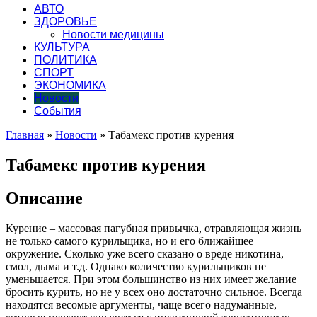
АВТО
ЗДОРОВЬЕ
Новости медицины
КУЛЬТУРА
ПОЛИТИКА
СПОРТ
ЭКОНОМИКА
Новости
События
Главная
»
Новости
»
Табамекс против курения
Табамекс против курения
Описание
Курение – массовая пагубная привычка, отравляющая жизнь
не только самого курильщика, но и его ближайшее
окружение. Сколько уже всего сказано о вреде никотина,
смол, дыма и т.д. Однако количество курильщиков не
уменьшается. При этом большинство из них имеет желание
бросить курить, но не у всех оно достаточно сильное. Всегда
находятся весомые аргументы, чаще всего надуманные,