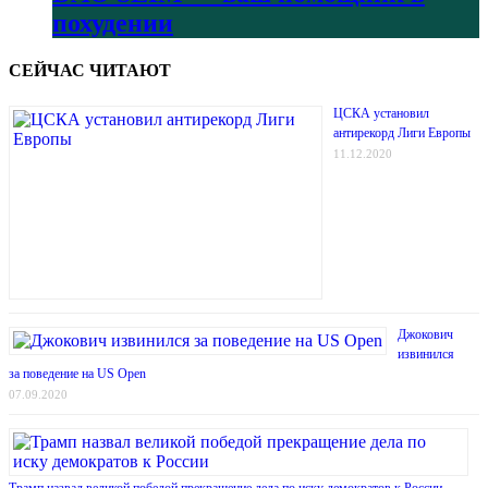
похудении
СЕЙЧАС ЧИТАЮТ
ЦСКА установил
антирекорд Лиги Европы
11.12.2020
Джокович
извинился
за поведение на US Open
07.09.2020