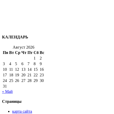
КАЛЕНДАРЬ
Август 2026
Пн
Вт
Ср
Чт
Пт
Сб
Вс
1
2
3
4
5
6
7
8
9
10
11
12
13
14
15
16
17
18
19
20
21
22
23
24
25
26
27
28
29
30
31
« Май
Страницы
карта сайта