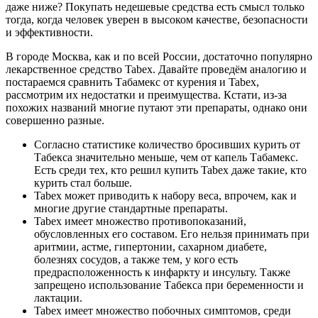
даже ниже? Покупать недешевые средства есть смысл только
тогда, когда человек уверен в высоком качестве, безопасности
и эффективности.
В городе Москва, как и по всей России, достаточно популярно
лекарственное средство Tabex. Давайте проведём аналогию и
постараемся сравнить Табамекс от курения и Tabex,
рассмотрим их недостатки и преимущества. Кстати, из-за
похожих названий многие путают эти препараты, однако они
совершенно разные.
Согласно статистике количество бросивших курить от
Табекса значительно меньше, чем от капель Табамекс.
Есть среди тех, кто решил купить Tabex даже такие, кто
курить стал больше.
Tabex может приводить к набору веса, впрочем, как и
многие другие стандартные препараты.
Tabex имеет множество противопоказаний,
обусловленных его составом. Его нельзя принимать при
аритмии, астме, гипертонии, сахарном диабете,
болезнях сосудов, а также тем, у кого есть
предрасположенность к инфаркту и инсульту. Также
запрещено использование Табекса при беременности и
лактации.
Tabex имеет множество побочных симптомов, среди