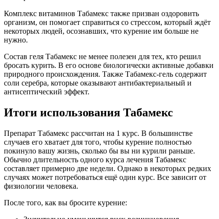
Комплекс витаминов Табамекс также призван оздоровить
организм, он помогает справиться со стрессом, который ждёт
некоторых людей, осознавших, что курение им больше не
нужно.
Состав геля Табамекс не менее полезен для тех, кто решил
бросать курить. В его основе биологически активные добавки
природного происхождения. Также Табамекс-гель содержит
соли серебра, которые оказывают антибактериальный и
антисептический эффект.
Итоги использования Табамекс
Препарат Табамекс рассчитан на 1 курс. В большинстве
случаев его хватает для того, чтобы курение полностью
покинуло вашу жизнь, сколько бы вы ни курили раньше.
Обычно длительность одного курса лечения Табамекс
составляет примерно две недели. Однако в некоторых редких
случаях может потребоваться ещё один курс. Все зависит от
физиологии человека.
После того, как вы бросите курение: