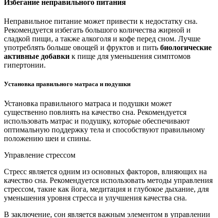
Избегание неправильного питания
Неправильное питание может привести к недостатку сна.
Рекомендуется избегать большого количества жирной и
сладкой пищи, а также алкоголя и кофе перед сном. Лучше
употреблять больше овощей и фруктов и пить
биологические
активные добавки
к пище для уменьшения симптомов
гипертонии.
Установка правильного матраса и подушки
Установка правильного матраса и подушки может
существенно повлиять на качество сна. Рекомендуется
использовать матрас и подушку, которые обеспечивают
оптимальную поддержку тела и способствуют правильному
положению шеи и спины.
Управление стрессом
Стресс является одним из основных факторов, влияющих на
качество сна. Рекомендуется использовать методы управления
стрессом, такие как йога, медитация и глубокое дыхание, для
уменьшения уровня стресса и улучшения качества сна.
В заключение, сон является важным элементом в управлении