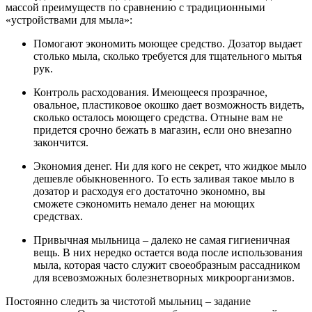
массой преимуществ по сравнению с традиционными
«устройствами для мыла»:
Помогают экономить моющее средство. Дозатор выдает
столько мыла, сколько требуется для тщательного мытья
рук.
Контроль расходования. Имеющееся прозрачное,
овальное, пластиковое окошко дает возможность видеть,
сколько осталось моющего средства. Отныне вам не
придется срочно бежать в магазин, если оно внезапно
закончится.
Экономия денег. Ни для кого не секрет, что жидкое мыло
дешевле обыкновенного. То есть заливая такое мыло в
дозатор и расходуя его достаточно экономно, вы
сможете сэкономить немало денег на моющих
средствах.
Привычная мыльница – далеко не самая гигиеничная
вещь. В них нередко остается вода после использования
мыла, которая часто служит своеобразным рассадником
для всевозможных болезнетворных микроорганизмов.
Постоянно следить за чистотой мыльниц – задание