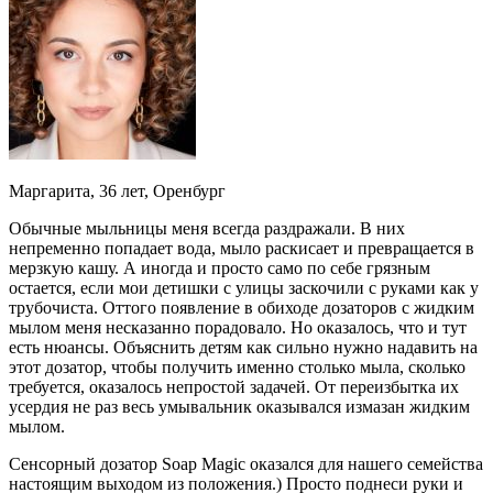
Маргарита, 36 лет, Оренбург
Обычные мыльницы меня всегда раздражали. В них
непременно попадает вода, мыло раскисает и превращается в
мерзкую кашу. А иногда и просто само по себе грязным
остается, если мои детишки с улицы заскочили с руками как у
трубочиста. Оттого появление в обиходе дозаторов с жидким
мылом меня несказанно порадовало. Но оказалось, что и тут
есть нюансы. Объяснить детям как сильно нужно надавить на
этот дозатор, чтобы получить именно столько мыла, сколько
требуется, оказалось непростой задачей. От переизбытка их
усердия не раз весь умывальник оказывался измазан жидким
мылом.
Сенсорный дозатор Soap Magic оказался для нашего семейства
настоящим выходом из положения.) Просто поднеси руки и