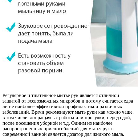
Регулярное и тщательное мытье рук является отличной
защитой от всевозможных микробов и потому считается едва
ли не наиболее эффективной профилактикой различных
заболеваний. Врачи рекомендуют мыть руки как можно чаще,
в том числе возвращаясь с работы или прогулки, перед
едой,
после посещения уборной и т.д. Одним из наиболее
распространенных приспособлений для мытья рук в
современной ванной является дозатор для жидкого мыла.