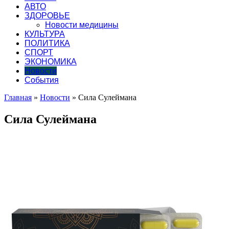
АВТО
ЗДОРОВЬЕ
Новости медицины
КУЛЬТУРА
ПОЛИТИКА
СПОРТ
ЭКОНОМИКА
Новости
События
Главная
»
Новости
»
Сила Сулеймана
Сила Сулеймана