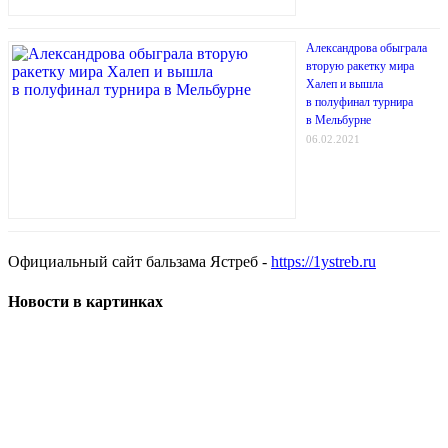
Александрова обыграла
вторую ракетку мира
Халеп и вышла
в полуфинал турнира
в Мельбурне
06.02.2021
Официальный сайт бальзама Ястреб -
https://1ystreb.ru
Новости в картинках