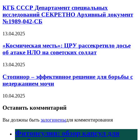
КГБ СССР Департамент специальных
исследований СЕКРЕТНО Архивный документ
№1989-042-СБ
13.04.2025
«Космическая месть»: ЦРУ рассекретило досье
об атаке НЛО на советских солдат
13.04.2025
Стопинор – эффективное решение для борьбы с
недержанием мочи
10.04.2025
Оставить комментарий
Вы должны быть
залогинены
для комментирования
Фитонсулин: обзор капсул для