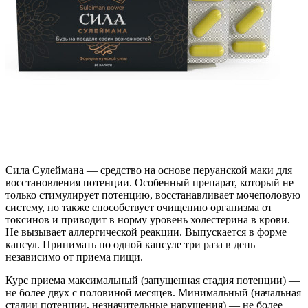
Сила Сулеймана — средство на основе перуанской маки для
восстановления потенции. Особенный препарат, который не
только стимулирует потенцию, восстанавливает мочеполовую
систему, но также способствует очищению организма от
токсинов и приводит в норму уровень холестерина в крови.
Не вызывает аллергической реакции. Выпускается в форме
капсул. Принимать по одной капсуле три раза в день
независимо от приема пищи.
Курс приема максимальный (запущенная стадия потенции) —
не более двух с половиной месяцев. Минимальный (начальная
стадии потенции, незначительные нарушения) — не более