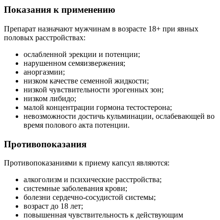
Показания к применению
Препарат назначают мужчинам в возрасте 18+ при явных
половых расстройствах:
ослабленной эрекции и потенции;
нарушенном семяизвержения;
аноргазмии;
низком качестве семенной жидкости;
низкой чувствительности эрогенных зон;
низком либидо;
малой концентрации гормона тестостерона;
невозможности достичь кульминации, ослабевающей во
время полового акта потенции.
Противопоказания
Противопоказаниями к приему капсул являются:
алкоголизм и психические расстройства;
системные заболевания крови;
болезни сердечно-сосудистой системы;
возраст до 18 лет;
повышенная чувствительность к действующим