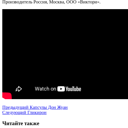
Производитель Россия, Москва, ООО «Виктори».
Предыдущий
Капсулы Дон Жуан
Следующий
Гликирон
Читайте также