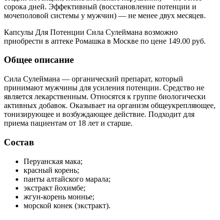
сорока дней. Эффективный (восстановление потенции и
мочеполовой системы у мужчин) — не менее двух месяцев.
Капсулы Для Потенции Сила Сулеймана возможно
приобрести в аптеке Ромашка в Москве по цене 149.00 руб.
Общее описание
Сила Сулеймана — органический препарат, который
принимают мужчины для усиления потенции. Средство не
является лекарственным. Относятся к группе биологически
активных добавок. Оказывает на организм общеукрепляющее,
тонизирующее и возбуждающее действие. Подходит для
приема пациентам от 18 лет и старше.
Состав
Перуанская мака;
красный корень;
панты алтайского марала;
экстракт йохимбе;
жгун-корень моннье;
морской конек (экстракт).