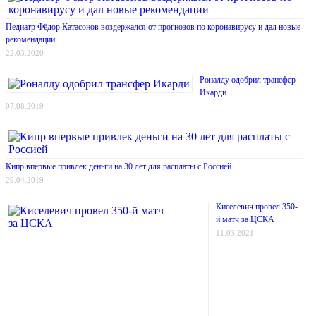
Педиатр Фёдор Катасонов воздержался от прогнозов по коронавирусу и дал новые
рекомендации
22.03.2020
Роналду одобрил трансфер
Икарди
07.08.2019
Кипр впервые привлек деньги на 30 лет для расплаты с Россией
29.04.2019
Киселевич провел 350-
й матч за ЦСКА
11.03.2021