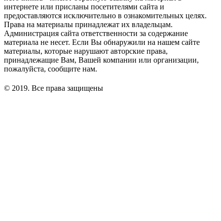
интернете или присланы посетителями сайта и
предоставляются исключительно в ознакомительных целях.
Права на материалы принадлежат их владельцам.
Администрация сайта ответственности за содержание
материала не несет. Если Вы обнаружили на нашем сайте
материалы, которые нарушают авторские права,
принадлежащие Вам, Вашей компании или организации,
пожалуйста, сообщите нам.
© 2019. Все права защищены