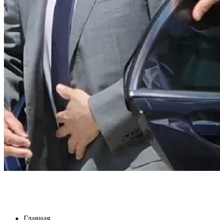
Главная