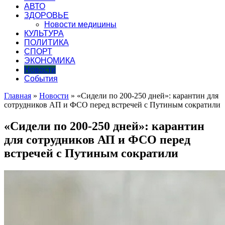
АВТО
ЗДОРОВЬЕ
Новости медицины
КУЛЬТУРА
ПОЛИТИКА
СПОРТ
ЭКОНОМИКА
Новости
События
Главная
»
Новости
»
«Сидели по 200-250 дней»: карантин для
сотрудников АП и ФСО перед встречей с Путиным сократили
«Сидели по 200-250 дней»: карантин
для сотрудников АП и ФСО перед
встречей с Путиным сократили