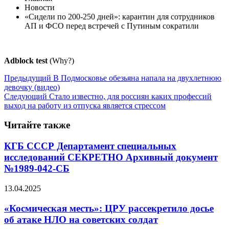
Новости
«Сидели по 200-250 дней»: карантин для сотрудников
АП и ФСО перед встречей с Путиным сократили
Adblock test
(Why?)
Предыдущий
В Подмосковье обезьяна напала на двухлетнюю
девочку (видео)
Следующий
Стало известно, для россиян каких профессий
выход на работу из отпуска является стрессом
Читайте также
КГБ СССР Департамент специальных
исследований СЕКРЕТНО Архивный документ
№1989-042-СБ
13.04.2025
«Космическая месть»: ЦРУ рассекретило досье
об атаке НЛО на советских солдат