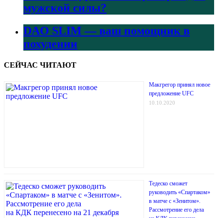
мужской силы?
DAO SLIM — ваш помощник в
похудении
СЕЙЧАС ЧИТАЮТ
Макгрегор принял новое
предложение UFC
10.10.2020
Тедеско сможет
руководить «Спартаком»
в матче с «Зенитом».
Рассмотрение его дела