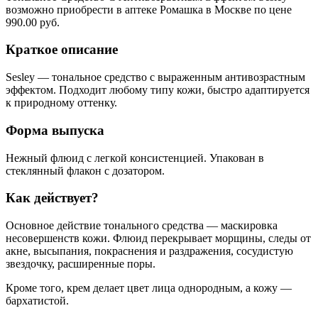
возможно приобрести в аптеке Ромашка в Москве по цене
990.00 руб.
Краткое описание
Sesley — тональное средство с выраженным антивозрастным
эффектом. Подходит любому типу кожи, быстро адаптируется
к природному оттенку.
Форма выпуска
Нежный флюид с легкой консистенцией. Упакован в
стеклянный флакон с дозатором.
Как действует?
Основное действие тонального средства — маскировка
несовершенств кожи. Флюид перекрывает морщины, следы от
акне, высыпания, покраснения и раздражения, сосудистую
звездочку, расширенные поры.
Кроме того, крем делает цвет лица однородным, а кожу —
бархатистой.