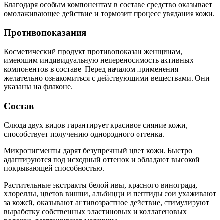
Благодаря особым компонентам в составе средство оказывает
омолаживающее действие и тормозит процесс увядания кожи.
Противопоказания
Косметический продукт противопоказан женщинам,
имеющим индивидуальную непереносимость активных
компонентов в составе. Перед началом применения
желательно ознакомиться с действующими веществами. Они
указаны на флаконе.
Состав
Слюда двух видов гарантирует красивое сияние кожи,
способствует получению однородного оттенка.
Микропигменты дарят безупречный цвет кожи. Быстро
адаптируются под исходный оттенок и обладают высокой
покрывающей способностью.
Растительные экстракты белой ивы, красного винограда,
хлореллы, цветов вишни, альбицци и пептиды сои ухаживают
за кожей, оказывают антивозрастное действие, стимулируют
выработку собственных эластиновых и коллагеновых