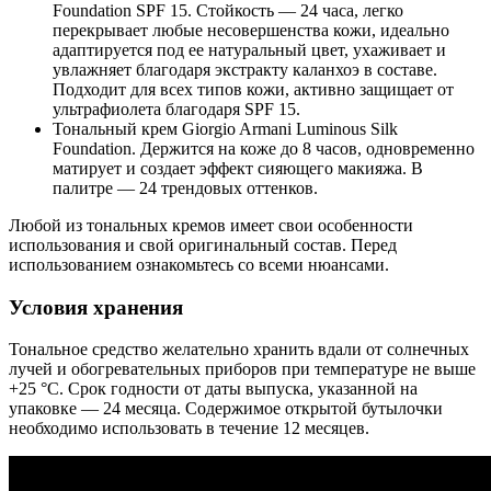
Foundation SPF 15. Стойкость — 24 часа, легко
перекрывает любые несовершенства кожи, идеально
адаптируется под ее натуральный цвет, ухаживает и
увлажняет благодаря экстракту каланхоэ в составе.
Подходит для всех типов кожи, активно защищает от
ультрафиолета благодаря SPF 15.
Тональный крем Giorgio Armani Luminous Silk
Foundation. Держится на коже до 8 часов, одновременно
матирует и создает эффект сияющего макияжа. В
палитре — 24 трендовых оттенков.
Любой из тональных кремов имеет свои особенности
использования и свой оригинальный состав. Перед
использованием ознакомьтесь со всеми нюансами.
Условия хранения
Тональное средство желательно хранить вдали от солнечных
лучей и обогревательных приборов при температуре не выше
+25 °C. Срок годности от даты выпуска, указанной на
упаковке — 24 месяца. Содержимое открытой бутылочки
необходимо использовать в течение 12 месяцев.