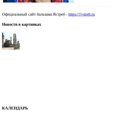
Официальный сайт бальзама Ястреб -
https://1ystreb.ru
Новости в картинках
КАЛЕНДАРЬ