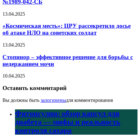
№1989-042-СБ
13.04.2025
«Космическая месть»: ЦРУ рассекретило досье
об атаке НЛО на советских солдат
13.04.2025
Стопинор – эффективное решение для борьбы с
недержанием мочи
10.04.2025
Оставить комментарий
Вы должны быть
залогинены
для комментирования
Фитонсулин: обзор капсул для
диабета — мифы и реальность
контроля сахара