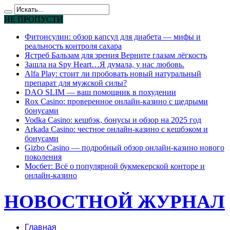
НЕ ПРОПУСТИ
Фитонсулин: обзор капсул для диабета — мифы и
реальность контроля сахара
Ястреб Бальзам для зрения Верните глазам лёгкость
Зашла на Spy Heart…Я думала, у нас любовь.
Alfa Play: стоит ли пробовать новый натуральный
препарат для мужской силы?
DAO SLIM — ваш помощник в похудении
Rox Casino: проверенное онлайн-казино с щедрыми
бонусами
Vodka Casino: кешбэк, бонусы и обзор на 2025 год
Arkada Casino: честное онлайн-казино с кешбэком и
бонусами
Gizbo Casino — подробный обзор онлайн-казино нового
поколения
Мосбет: Всё о популярной букмекерской конторе и
онлайн-казино
НОВОСТНОЙ ЖУРНАЛ
Главная