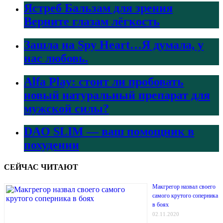
Ястреб Бальзам для зрения
Верните глазам лёгкость
Зашла на Spy Heart…Я думала, у
нас любовь.
Alfa Play: стоит ли пробовать
новый натуральный препарат для
мужской силы?
DAO SLIM — ваш помощник в
похудении
СЕЙЧАС ЧИТАЮТ
Макгрегор назвал своего
самого крутого соперника
в боях
02.11.2020