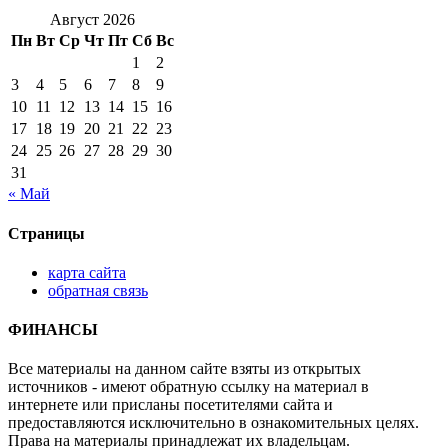
Август 2026
Пн
Вт
Ср
Чт
Пт
Сб
Вс
1
2
3
4
5
6
7
8
9
10
11
12
13
14
15
16
17
18
19
20
21
22
23
24
25
26
27
28
29
30
31
« Май
Страницы
карта сайта
обратная связь
ФИНАНСЫ
Все материалы на данном сайте взяты из открытых
источников - имеют обратную ссылку на материал в
интернете или присланы посетителями сайта и
предоставляются исключительно в ознакомительных целях.
Права на материалы принадлежат их владельцам.