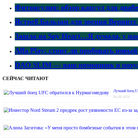
Фитонсулин: обзор капсул для диаб
Ястреб Бальзам для зрения Верните
Зашла на Spy Heart…Я думала, у на
Alfa Play: стоит ли пробовать нов
DAO SLIM — ваш помощник в поху
СЕЙЧАС ЧИТАЮТ
Лучший боец U
04.09.2020