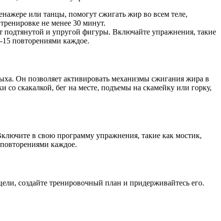
енажере или танцы, помогут сжигать жир во всем теле,
 тренировке не менее 30 минут.
кт подтянутой и упругой фигуры. Включайте упражнения, такие
0-15 повторениями каждое.
ыха. Он позволяет активировать механизмы сжигания жира в
 со скакалкой, бег на месте, подъемы на скамейку или горку,
ключите в свою программу упражнения, такие как мостик,
5 повторениями каждое.
цели, создайте тренировочный план и придерживайтесь его.