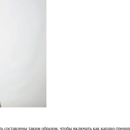
 составлены таким образом, чтобы включать как кардио-тренир