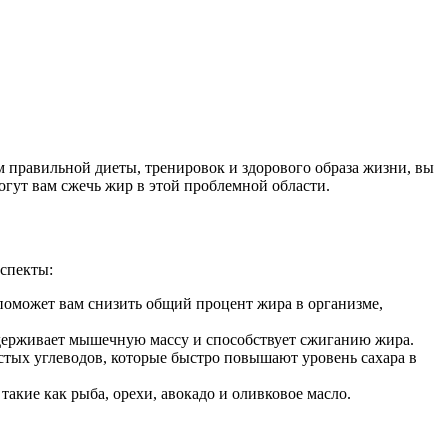
 правильной диеты, тренировок и здорового образа жизни, вы
огут вам сжечь жир в этой проблемной области.
аспекты:
 поможет вам снизить общий процент жира в организме,
оддерживает мышечную массу и способствует сжиганию жира.
стых углеводов, которые быстро повышают уровень сахара в
акие как рыба, орехи, авокадо и оливковое масло.