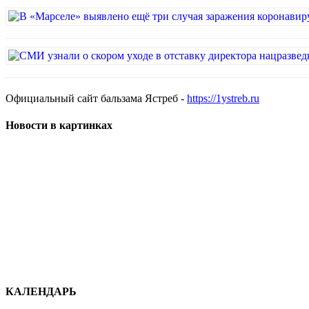
Официальный сайт бальзама Ястреб -
https://1ystreb.ru
Новости в картинках
КАЛЕНДАРЬ