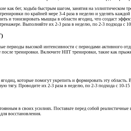
кие как бег, ходьба быстрым шагом, занятия на эллиптическом тр
тренировки по крайней мере 3-4 раза в неделю и уделять каждой
ить и тонизировать мышцы в области ягодиц, что создаст эффе
тренажере. Выполняйте их 2-3 раза в неделю, по 2-3 подхода с 1
)
ные периоды высокой интенсивности с периодами активного отд
 после тренировки. Включите HIIT тренировки, такие как прыжки
одиц, которые помогут укрепить и формировать эту область. В
ую тягу. Проводите их 2-3 раза в неделю, по 2-3 подхода с 10-1
тоянным в своих усилиях. Поставьте перед собой реалистичные 
 для восстановления.