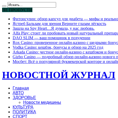
НЕ ПРОПУСТИ
Фитонсулин: обзор капсул для диабета — мифы и реально
Ястреб Бальзам для зрения Верните глазам лёгкость
Зашла на Spy Heart…Я думала, у нас любовь.
Alfa Play: стоит ли пробовать новый натуральный препар
DAO SLIM — ваш помощник в похудении
Rox Casino: проверенное онлайн-казино с щедрыми бону
Vodka Casino: кешбэк, бонусы и обзор на 2025 год
Arkada Casino: честное онлайн-казино с кешбэком и бону
Gizbo Casino — подробный обзор онлайн-казино нового 
Мосбет: Всё о популярной букмекерской конторе и онлай
НОВОСТНОЙ ЖУРНАЛ
Главная
АВТО
ЗДОРОВЬЕ
Новости медицины
КУЛЬТУРА
ПОЛИТИКА
СПОРТ