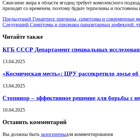
Сжигание жира в области ягодиц требует комплексного подхода
приходят со временем, поэтому будьте терпеливы и постоянны
Предыдущий
Гонартроз: причины, симптомы и современные м
Следующий
Симптомы и признаки паразитарных инфекций: что
Читайте также
КГБ СССР Департамент специальных исследов
13.04.2025
«Космическая месть»: ЦРУ рассекретило досье об
13.04.2025
Стопинор – эффективное решение для борьбы с 
10.04.2025
Оставить комментарий
Вы должны быть
залогинены
для комментирования