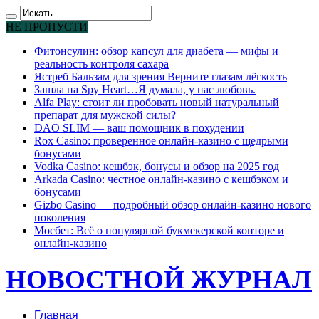
НЕ ПРОПУСТИ
Фитонсулин: обзор капсул для диабета — мифы и
реальность контроля сахара
Ястреб Бальзам для зрения Верните глазам лёгкость
Зашла на Spy Heart…Я думала, у нас любовь.
Alfa Play: стоит ли пробовать новый натуральный
препарат для мужской силы?
DAO SLIM — ваш помощник в похудении
Rox Casino: проверенное онлайн-казино с щедрыми
бонусами
Vodka Casino: кешбэк, бонусы и обзор на 2025 год
Arkada Casino: честное онлайн-казино с кешбэком и
бонусами
Gizbo Casino — подробный обзор онлайн-казино нового
поколения
Мосбет: Всё о популярной букмекерской конторе и
онлайн-казино
НОВОСТНОЙ ЖУРНАЛ
Главная