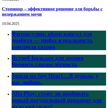
Стопинор – эффективное решение для борьбы с
недержанием мочи
10.04.2025
Фитонсулин: обзор капсул для
диабета — мифы и реальность
контроля сахара
Ястреб Бальзам для зрения
Верните глазам лёгкость
Зашла на Spy Heart…Я думала, у
нас любовь.
Alfa Play: стоит ли пробовать
новый натуральный препарат для
мужской силы?