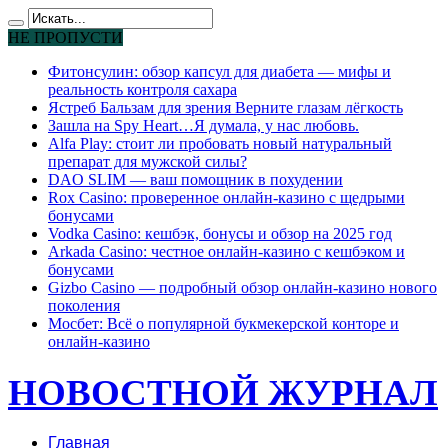
НЕ ПРОПУСТИ
Фитонсулин: обзор капсул для диабета — мифы и
реальность контроля сахара
Ястреб Бальзам для зрения Верните глазам лёгкость
Зашла на Spy Heart…Я думала, у нас любовь.
Alfa Play: стоит ли пробовать новый натуральный
препарат для мужской силы?
DAO SLIM — ваш помощник в похудении
Rox Casino: проверенное онлайн-казино с щедрыми
бонусами
Vodka Casino: кешбэк, бонусы и обзор на 2025 год
Arkada Casino: честное онлайн-казино с кешбэком и
бонусами
Gizbo Casino — подробный обзор онлайн-казино нового
поколения
Мосбет: Всё о популярной букмекерской конторе и
онлайн-казино
НОВОСТНОЙ ЖУРНАЛ
Главная