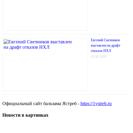
Евгений Свечников
выставлен на драфт
отказов НХЛ
12.01.2021
Официальный сайт бальзама Ястреб -
https://1ystreb.ru
Новости в картинках