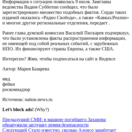
Информация о ситуации появилась
9 июля. Замглавы
ведомства Вадим Субботин сообщил, что было
зарегистрировано множество подобных фактов. Серди таких
изданий оказались «Радио Свобода», а также «Кавказ.Реалии»
и многие другие региональные отделения, передает .
Ранее глава думской комиссии Василий Пискарев подчеркнул,
что были установлены факты распространения информации,
не имеющей под собой реальных событий, с зарубежных
НПО. Их финансируют страны Европы, а также США.
Интересно? Жми, чтобы подписаться на сайт в Яндексе
Автор: Мария Базарева
мвд
фейки
роскомнадзор
Источник:
nation-news.ru
Let’s block ads!
(Why?)
Предыдущий
СМИ: в машине погибшего Захарова
обнаружили заглушку ремня безопасности
Следующий
Стало известно, сколько Алонсо заработает