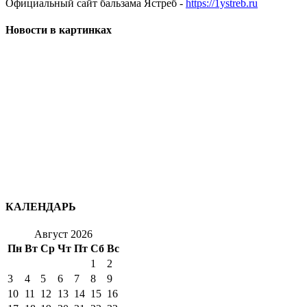
Официальный сайт бальзама Ястреб -
https://1ystreb.ru
Новости в картинках
КАЛЕНДАРЬ
Август 2026
Пн
Вт
Ср
Чт
Пт
Сб
Вс
1
2
3
4
5
6
7
8
9
10
11
12
13
14
15
16