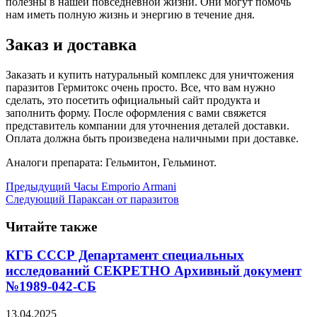
полезны в нашей повседневной жизни. Они могут помочь
нам иметь полную жизнь и энергию в течение дня.
Заказ и доставка
Заказать и купить натуральный комплекс для уничтожения
паразитов Гермитокс очень просто. Все, что вам нужно
сделать, это посетить официальный сайт продукта и
заполнить форму. После оформления с вами свяжется
представитель компании для уточнения деталей доставки.
Оплата должна быть произведена наличными при доставке.
Аналоги препарата: Гельмитон, Гельминот.
Предыдущий
Часы Emporio Armani
Следующий
Параксан от паразитов
Читайте также
КГБ СССР Департамент специальных
исследований СЕКРЕТНО Архивный документ
№1989-042-СБ
13.04.2025