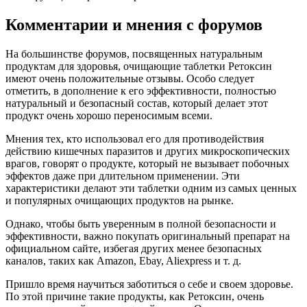
Комментарии и мнения с форумов
На большинстве форумов, посвященных натуральным
продуктам для здоровья, очищающие таблетки Ретоксин
имеют очень положительные отзывы. Особо следует
отметить, в дополнение к его эффективности, полностью
натуральный и безопасный состав, который делает этот
продукт очень хорошо переносимым всеми.
Мнения тех, кто использовал его для противодействия
действию кишечных паразитов и других микроскопических
врагов, говорят о продукте, который не вызывает побочных
эффектов даже при длительном применении. Эти
характеристики делают эти таблетки одним из самых ценных
и популярных очищающих продуктов на рынке.
Однако, чтобы быть уверенным в полной безопасности и
эффективности, важно покупать оригинальный препарат на
официальном сайте, избегая других менее безопасных
каналов, таких как Amazon, Ebay, Aliexpress и т. д.
Пришло время научиться заботиться о себе и своем здоровье.
По этой причине такие продукты, как Ретоксин, очень