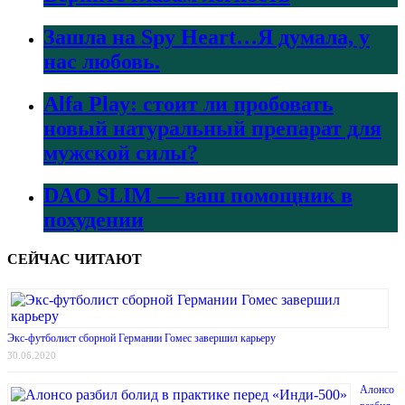
Зашла на Spy Heart…Я думала, у
нас любовь.
Alfa Play: стоит ли пробовать
новый натуральный препарат для
мужской силы?
DAO SLIM — ваш помощник в
похудении
СЕЙЧАС ЧИТАЮТ
Экс-футболист сборной Германии Гомес завершил карьеру
30.06.2020
Алонсо