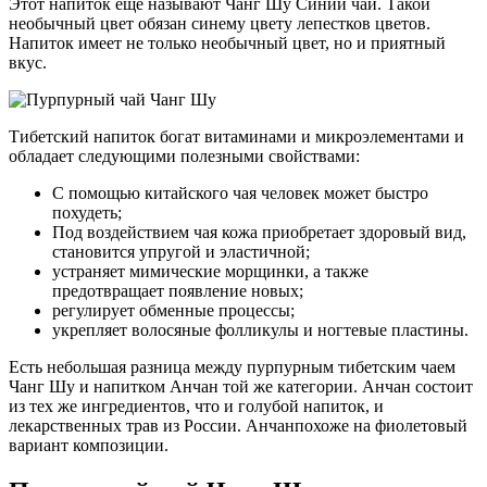
Этот напиток еще называют Чанг Шу Синий чай. Такой
необычный цвет обязан синему цвету лепестков цветов.
Напиток имеет не только необычный цвет, но и приятный
вкус.
Тибетский напиток богат витаминами и микроэлементами и
обладает следующими полезными свойствами:
С помощью китайского чая человек может быстро
похудеть;
Под воздействием чая кожа приобретает здоровый вид,
становится упругой и эластичной;
устраняет мимические морщинки, а также
предотвращает появление новых;
регулирует обменные процессы;
укрепляет волосяные фолликулы и ногтевые пластины.
Есть небольшая разница между пурпурным тибетским чаем
Чанг Шу и напитком Анчан той же категории. Анчан состоит
из тех же ингредиентов, что и голубой напиток, и
лекарственных трав из России. Анчанпохоже на фиолетовый
вариант композиции.