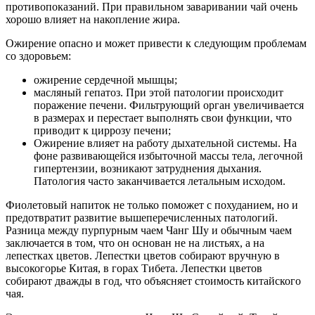
противопоказаний. При правильном заваривании чай очень
хорошо влияет на накопление жира.
Ожирение опасно и может привести к следующим проблемам
со здоровьем:
ожирение сердечной мышцы;
масляный гепатоз. При этой патологии происходит
поражение печени. Фильтрующий орган увеличивается
в размерах и перестает выполнять свои функции, что
приводит к циррозу печени;
Ожирение влияет на работу дыхательной системы. На
фоне развивающейся избыточной массы тела, легочной
гипертензии, возникают затруднения дыхания.
Патология часто заканчивается летальным исходом.
Фиолетовый напиток не только поможет с похуданием, но и
предотвратит развитие вышеперечисленных патологий.
Разница между пурпурным чаем Чанг Шу и обычным чаем
заключается в том, что он основан не на листьях, а на
лепестках цветов. Лепестки цветов собирают вручную в
высокогорье Китая, в горах Тибета. Лепестки цветов
собирают дважды в год, что объясняет стоимость китайского
чая.