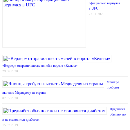
официально вернулся
в UFC
22.11.2020
«Вердер» отправил шесть мячей в ворота «Кельна»
29.06.2020
Японцы
требуют
выгнать Медведеву из страны
02.05.2020
Предиабет
обычно так
и не становится диабетом
15.07.2019