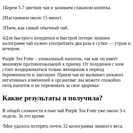
1Берем 5-7 цветков чая и заливаем стаканом кипятка.
2Настаиваем около 15 минут.
3Пьем, как самый обычный чай.
4Для быстрого похудения и быстрой потери лишних
килограмм чай нужно употреблять два раза в сутки — утром и
вечером.
Purple Tea Forte – уникальный напиток, так как он имеет
минимум противопоказаний к приему. От похудения с ним
стоит воздерживаться только женщинам в период
беременности и лактации. Прием чая не вызывает никаких
негативных изменений в организме: вы можете спокойно
пить напиток и не переживать за свое здоровье.
Какие результаты я получила?
В общей сложности я пью чай Purple Tea Forte уже около 3-х
недель. За это время:
!Мне удалось потерять почти 32 килограмма лишнего веса.