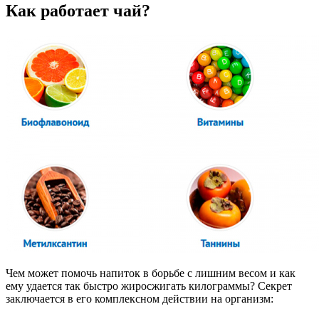
Как работает чай?
Чем может помочь напиток в борьбе с лишним весом и как
ему удается так быстро жиросжигать килограммы? Секрет
заключается в его комплексном действии на организм: