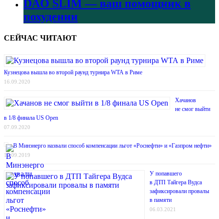
DAO SLIM — ваш помощник в
похудении
СЕЙЧАС ЧИТАЮТ
Кузнецова вышла во второй раунд турнира WTA в Риме
16.09.2020
Хачанов
не смог выйти
в 1/8 финала US Open
07.09.2020
В Минэнерго назвали способ компенсации льгот «Роснефти» и «Газпром нефти»
17.09.2019
У попавшего
в ДТП Тайгера Вудса
зафиксировали провалы
в памяти
06.03.2021