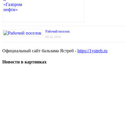
Рабочий поселок
06.02.2019
Официальный сайт бальзама Ястреб -
https://1ystreb.ru
Новости в картинках