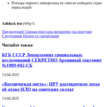
Птенцы черного лебедя пока не смогли победить страх
перед водой
Adblock test
(Why?)
Предыдущий
Свинья покусала москвичку на прогулке
Следующий
Herzen от гипертонии
Читайте также
КГБ СССР Департамент специальных
исследований СЕКРЕТНО Архивный документ
№1989-042-СБ
13.04.2025
«Космическая месть»: ЦРУ рассекретило досье
об атаке НЛО на советских солдат
13.04.2025