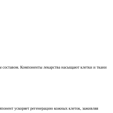
ым составом. Компоненты лекарства насыщают клетки и ткани
омпонент ускоряет регенерацию кожных клеток, заживляя