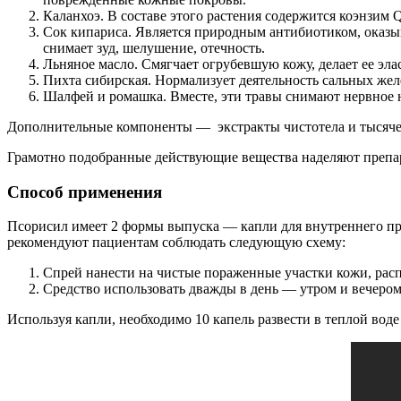
Каланхоэ. В составе этого растения содержится коэнзим 
Сок кипариса. Является природным антибиотиком, оказыв
снимает зуд, шелушение, отечность.
Льняное масло. Смягчает огрубевшую кожу, делает ее эла
Пихта сибирская. Нормализует деятельность сальных желе
Шалфей и ромашка. Вместе, эти травы снимают нервное н
Дополнительные компоненты — экстракты чистотела и тысяче
Грамотно подобранные действующие вещества наделяют препар
Способ применения
Псорисил имеет 2 формы выпуска — капли для внутреннего пр
рекомендуют пациентам соблюдать следующую схему:
Спрей нанести на чистые пораженные участки кожи, расп
Средство использовать дважды в день — утром и вечером
Используя капли, необходимо 10 капель развести в теплой воде