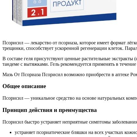
Псорисил — лекарство от псориаза, которое имеет формат лёгк
трещинки, способствует ускоренной регенерации клеток. Парал
В составе геля присутствуют ценные растительные экстракты (
тандеме с вытяжками. Гель рекомендуется применять в течение
Мазь От Псориаза Псорисил возможно приобрести в аптеке Ром
Общее описание
Псорисил — уникальное средство на основе натуральных компо
Принцип действия и преимущества
Псорисил быстро устраняет неприятные симптомы заболевания.
устраняет псориатические бляшки на всех участках кожно