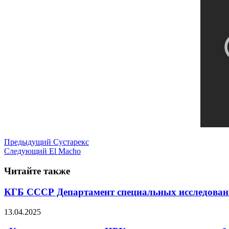
Предыдущий
Сустарекс
Следующий
El Macho
Читайте также
КГБ СССР Департамент специальных исследов
13.04.2025