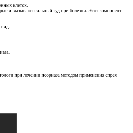
енных клеток.
орые и вызывают сильный зуд при болезни. Этот компонент
 вид.
иаза.
тологи при лечении псориаза методом применения спрея