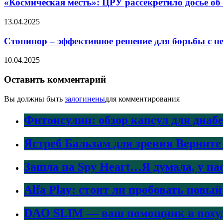
«Космическая месть»: ЦРУ рассекретило досье об
13.04.2025
Стопинор – эффективное решение для борьбы с 
10.04.2025
Оставить комментарий
Вы должны быть
залогинены
для комментирования
Фитонсулин: обзор капсул для диаб
Ястреб Бальзам для зрения Верните
Зашла на Spy Heart…Я думала, у на
Alfa Play: стоит ли пробовать нов
DAO SLIM — ваш помощник в поху