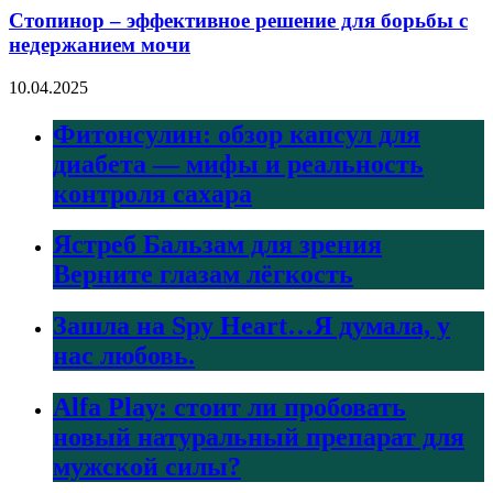
Стопинор – эффективное решение для борьбы с
недержанием мочи
10.04.2025
Фитонсулин: обзор капсул для
диабета — мифы и реальность
контроля сахара
Ястреб Бальзам для зрения
Верните глазам лёгкость
Зашла на Spy Heart…Я думала, у
нас любовь.
Alfa Play: стоит ли пробовать
новый натуральный препарат для
мужской силы?