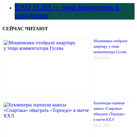
DAO SLIM — ваш помощник в
похудении
СЕЙЧАС ЧИТАЮТ
Мошенники отобрали
квартиру у тещи
комментатора Гусева
02.03.2021
Букмекеры оценили
шансы «Спартака»
обыграть «Торпедо»
в матче КХЛ
26.01.2021