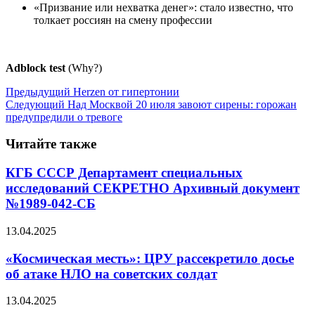
«Призвание или нехватка денег»: стало известно, что
толкает россиян на смену профессии
Adblock test
(Why?)
Предыдущий
Herzen от гипертонии
Следующий
Над Москвой 20 июля завоют сирены: горожан
предупредили о тревоге
Читайте также
КГБ СССР Департамент специальных
исследований СЕКРЕТНО Архивный документ
№1989-042-СБ
13.04.2025
«Космическая месть»: ЦРУ рассекретило досье
об атаке НЛО на советских солдат
13.04.2025