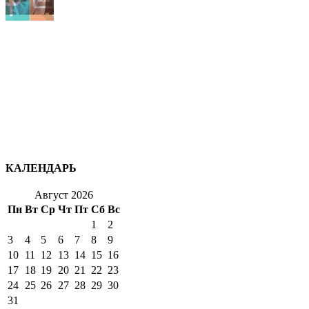
КАЛЕНДАРЬ
Август 2026
Пн
Вт
Ср
Чт
Пт
Сб
Вс
1
2
3
4
5
6
7
8
9
10
11
12
13
14
15
16
17
18
19
20
21
22
23
24
25
26
27
28
29
30
31