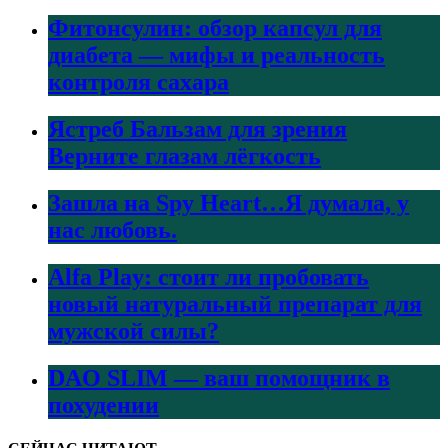
Фитонсулин: обзор капсул для
диабета — мифы и реальность
контроля сахара
Ястреб Бальзам для зрения
Верните глазам лёгкость
Зашла на Spy Heart…Я думала, у
нас любовь.
Alfa Play: стоит ли пробовать
новый натуральный препарат для
мужской силы?
DAO SLIM — ваш помощник в
похудении