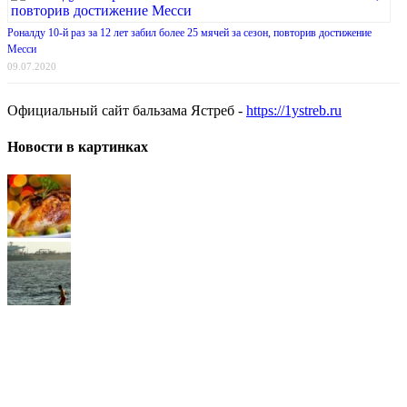
Роналду 10-й раз за 12 лет забил более 25 мячей за сезон, повторив достижение
Месси
09.07.2020
Официальный сайт бальзама Ястреб -
https://1ystreb.ru
Новости в картинках