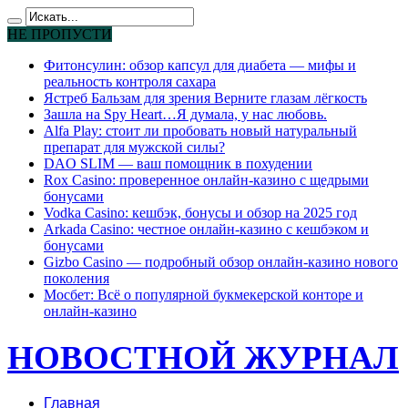
НЕ ПРОПУСТИ
Фитонсулин: обзор капсул для диабета — мифы и
реальность контроля сахара
Ястреб Бальзам для зрения Верните глазам лёгкость
Зашла на Spy Heart…Я думала, у нас любовь.
Alfa Play: стоит ли пробовать новый натуральный
препарат для мужской силы?
DAO SLIM — ваш помощник в похудении
Rox Casino: проверенное онлайн-казино с щедрыми
бонусами
Vodka Casino: кешбэк, бонусы и обзор на 2025 год
Arkada Casino: честное онлайн-казино с кешбэком и
бонусами
Gizbo Casino — подробный обзор онлайн-казино нового
поколения
Мосбет: Всё о популярной букмекерской конторе и
онлайн-казино
НОВОСТНОЙ ЖУРНАЛ
Главная