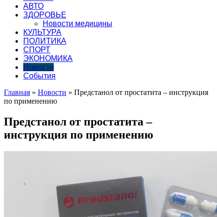
АВТО
ЗДОРОВЬЕ
Новости медицины
КУЛЬТУРА
ПОЛИТИКА
СПОРТ
ЭКОНОМИКА
Новости
События
Главная
»
Новости
»
Предстанол от простатита – инструкция
по применению
Предстанол от простатита –
инструкция по применению