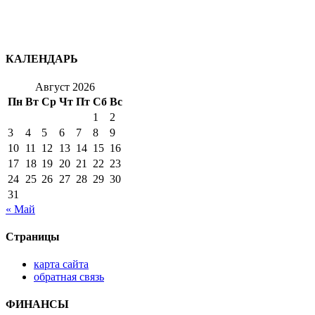
КАЛЕНДАРЬ
Август 2026
Пн
Вт
Ср
Чт
Пт
Сб
Вс
1
2
3
4
5
6
7
8
9
10
11
12
13
14
15
16
17
18
19
20
21
22
23
24
25
26
27
28
29
30
31
« Май
Страницы
карта сайта
обратная связь
ФИНАНСЫ