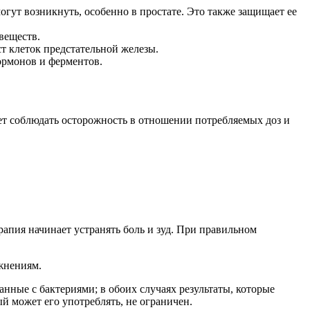
гут возникнуть, особенно в простате. Это также защищает ее
веществ.
т клеток предстательной железы.
ормонов и ферментов.
ет соблюдать осторожность в отношении потребляемых доз и
апия начинает устранять боль и зуд. При правильном
ожнениям.
анные с бактериями; в обоих случаях результаты, которые
й может его употреблять, не ограничен.