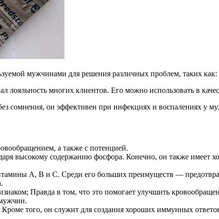
зуемой мужчинами для решения различных проблем, таких как: э
ал лояльность многих клиентов. Его можно использовать в качес
 без сомнения, он эффективен при инфекциях и воспалениях у м
кровообращением, а также с потенцией.
одаря высокому содержанию фосфора. Конечно, он также имеет х
 витамины А, В и С. Среди его больших преимуществ — предотв
.
изиаком; Правда в том, что это помогает улучшить кровообращен
 мужчин.
 Кроме того, он служит для создания хороших иммунных ответов