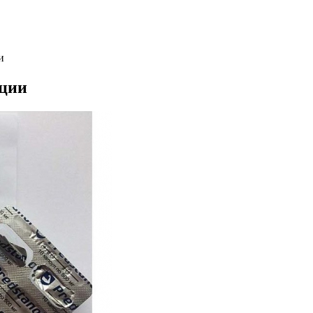
и
ации