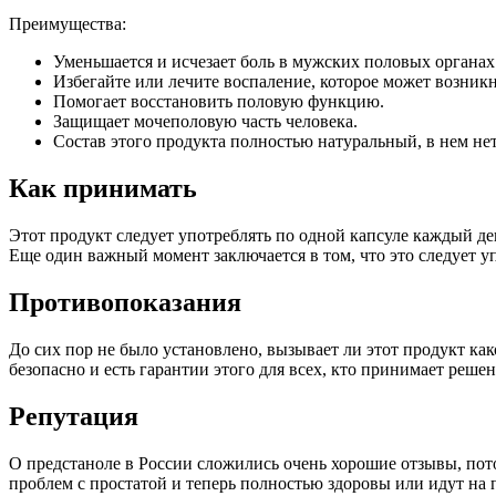
Преимущества:
Уменьшается и исчезает боль в мужских половых органах
Избегайте или лечите воспаление, которое может возникн
Помогает восстановить половую функцию.
Защищает мочеполовую часть человека.
Состав этого продукта полностью натуральный, в нем не
Как принимать
Этот продукт следует употреблять по одной капсуле каждый д
Еще один важный момент заключается в том, что это следует у
Противопоказания
До сих пор не было установлено, вызывает ли этот продукт как
безопасно и есть гарантии этого для всех, кто принимает решен
Репутация
О предстаноле в России сложились очень хорошие отзывы, пот
проблем с простатой и теперь полностью здоровы или идут на 