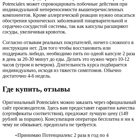
Potencialex может спровоцировать побочные действия при
индивидуальной непереносимости вышеперечисленных
компонентов. Кроме аллергической реакции нужно опасаться
обострения хронических заболеваний пищеварительной и
сердечно-сосудистой системы, так как капсулы расширяют
сосуды, увеличивая кровоток.
Согласно отзывам реальных покупателей, ничего сложного в
инструкции нет. Для того чтобы восстановить или
поддержать либидо, необходимо пить по одной капсуле 2 раза
в день за 20-30 минут до еды. Делать это нужно через 10-12
часов (утром и вечером). Длительность курса подбирается
индивидуально, исходя из тяжести симптомов. Обычно
достаточно 4-6 недель.
Где купить, отзывы
Оригинальный Potencialex можно заказать через официальный
сайт производителя. Здесь вам предоставят гарантии качества
(сертификаты соответствия), предложат лучшую цену (149
рублей за порцию). Консультация оператора бесплатна и ни к
чему не обязывает, предоплата не требуется.
«Принимаю Потенциалекс 2 раза в год по 4