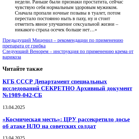
недели. Раньше были признаки простатита, сейчас
чувствую себя нормальным здоровым мужиком.
Сначала пропали ночные позывы в туалет, потом
перестало постоянно ныть в паху, ну и стоит
отметить явное улучшение сексуальной жизни –
никакого страха осечек больше нет…»
Предыдущий
Миценил – рекомендации по применению
препарата от грибка
Следующий
Венорем – инструкция по применению крема от
варикоза
Читайте также
КГБ СССР Департамент специальных
исследований СЕКРЕТНО Архивный документ
№1989-042-СБ
13.04.2025
«Космическая месть»: ЦРУ рассекретило досье
об атаке НЛО на советских солдат
13.04.2025