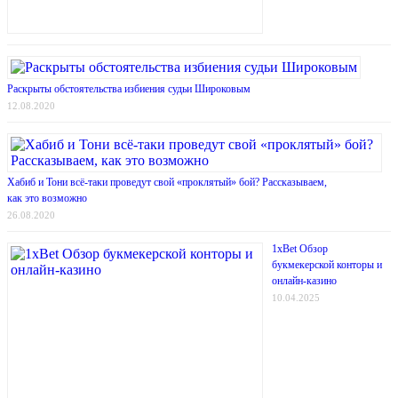
Раскрыты обстоятельства избиения судьи Широковым
12.08.2020
Хабиб и Тони всё-таки проведут свой «проклятый» бой? Рассказываем,
как это возможно
26.08.2020
1xBet Обзор
букмекерской конторы и
онлайн-казино
10.04.2025