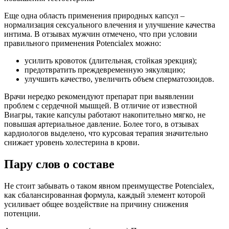
Еще одна область применения природных капсул –
нормализация сексуального влечения и улучшение качества
интима. В отзывах мужчин отмечено, что при условии
правильного применения Potencialex можно:
усилить кровоток (длительная, стойкая эрекция);
предотвратить преждевременную эякуляцию;
улучшить качество, увеличить объем сперматозоидов.
Врачи нередко рекомендуют препарат при выявлении
проблем с сердечной мышцей. В отличие от известной
Виагры, такие капсулы работают накопительно мягко, не
повышая артериальное давление. Более того, в отзывах
кардиологов выделено, что курсовая терапия значительно
снижает уровень холестерина в крови.
Пару слов о составе
Не стоит забывать о таком явном преимуществе Potencialex,
как сбалансированная формула, каждый элемент которой
усиливает общее воздействие на причину снижения
потенции.