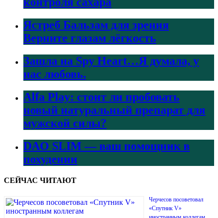
контроля сахара
Ястреб Бальзам для зрения
Верните глазам лёгкость
Зашла на Spy Heart…Я думала, у
нас любовь.
Alfa Play: стоит ли пробовать
новый натуральный препарат для
мужской силы?
DAO SLIM — ваш помощник в
похудении
СЕЙЧАС ЧИТАЮТ
Черчесов посоветовал
«Спутник V»
иностранным коллегам