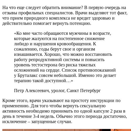
На что еще следует обратить внимание? В первую очередь на
отзывы профильных специалистов. Врачи выделяют тот факт,
что прием природного комплекса не вредит здоровью и
действительно помогает вернуть потенцию.
«Ко мне часто обращаются мужчины в возрасте,
которые жалуются на постепенное снижение
либидо и нарушения кровообращения. К
сожалению, годы берут свое и организм
изнашивается. Хорошо, что можно восстановить
работу репродуктивной системы и повысить
уровень тестостерона без риска тяжелых
осложнений на сердце. Список противопоказаний
у Бруталакс совсем небольшой. Именно это делает
терапию такой доступной…»
Петр Алексеевич, уролог, Санкт Петербург
Кроме этого, врачи указывают на простоту инструкции по
применению. Для того чтобы вернуть сексуальную
активность необходимо принимать по одной капсуле 2 раза в
день в течение 3-4 недель. Обычно этого периода достаточно,
исключение – запущенные случаи.