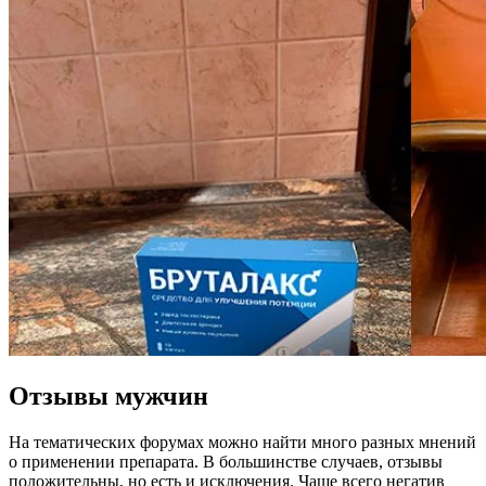
Отзывы мужчин
На тематических форумах можно найти много разных мнений
о применении препарата. В большинстве случаев, отзывы
положительны, но есть и исключения. Чаще всего негатив