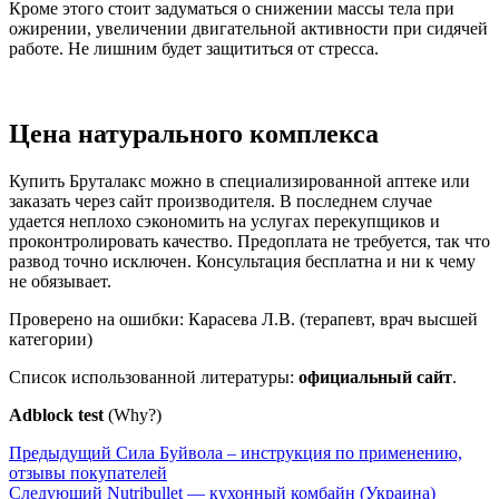
Кроме этого стоит задуматься о снижении массы тела при
ожирении, увеличении двигательной активности при сидячей
работе. Не лишним будет защититься от стресса.
Цена натурального комплекса
Купить Бруталакс можно в специализированной аптеке или
заказать через сайт производителя. В последнем случае
удается неплохо сэкономить на услугах перекупщиков и
проконтролировать качество. Предоплата не требуется, так что
развод точно исключен. Консультация бесплатна и ни к чему
не обязывает.
Проверено на ошибки: Карасева Л.В. (терапевт, врач высшей
категории)
Список использованной литературы:
официальный сайт
.
Adblock test
(Why?)
Предыдущий
Сила Буйвола – инструкция по применению,
отзывы покупателей
Следующий
Nutribullet — кухонный комбайн (Украина)