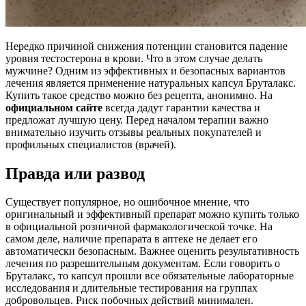
Нередко причиной снижения потенции становится падение
уровня тестостерона в крови.
Что в этом случае делать
мужчине? Одним из эффективных и безопасных вариантов
лечения является применение натуральных капсул Бруталакс.
Купить такое средство можно без рецепта, анонимно. На
официальном сайте
всегда дадут гарантии качества и
предложат лучшую цену. Перед началом терапии важно
внимательно изучить отзывы реальных покупателей и
профильных специалистов (врачей).
Правда или развод
Существует популярное, но ошибочное мнение, что
оригинальный и эффективный препарат можно купить только
в официальной розничной фармакологической точке. На
самом деле, наличие препарата в аптеке не делает его
автоматически безопасным. Важнее оценить результативность
лечения по разрешительным документам. Если говорить о
Бруталакс, то капсул прошли все обязательные лабораторные
исследования и длительные тестирования на группах
добровольцев. Риск побочных действий минимален.