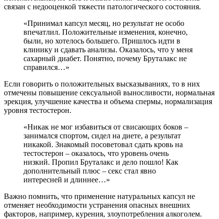
связан с недооценкой тяжести патологического состояния.
«Принимал капсул месяц, но результат не особо
впечатлил. Положительные изменения, конечно,
были, но хотелось большего. Пришлось идти в
клинику и сдавать анализы. Оказалось, что у меня
сахарный диабет. Понятно, почему Бруталакс не
справился…»
Если говорить о положительных высказываниях, то в них
отмечены повышение сексуальной выносливости, нормальная
эрекция, улучшение качества и объема спермы, нормализация
уровня тестостерон.
«Никак не мог избавиться от свисающих боков –
занимался спортом, сидел на диете, а результат
никакой. Знакомый посоветовал сдать кровь на
тестостерон – оказалось, что уровень очень
низкий. Пропил Бруталакс и дело пошло! Как
дополнительный плюс – секс стал явно
интересней и длиннее…»
Важно помнить, что применение натуральных капсул не
отменяет необходимости устранения опасных внешних
факторов, например, курения, злоупотребления алкоголем.