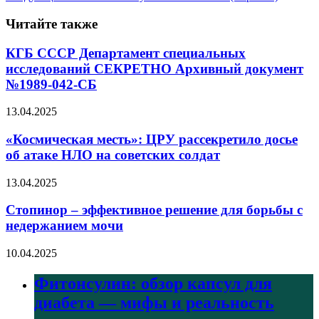
Читайте также
КГБ СССР Департамент специальных
исследований СЕКРЕТНО Архивный документ
№1989-042-СБ
13.04.2025
«Космическая месть»: ЦРУ рассекретило досье
об атаке НЛО на советских солдат
13.04.2025
Стопинор – эффективное решение для борьбы с
недержанием мочи
10.04.2025
Фитонсулин: обзор капсул для
диабета — мифы и реальность