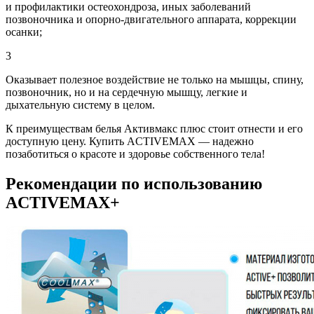
и профилактики остеохондроза, иных заболеваний
позвоночника и опорно-двигательного аппарата, коррекции
осанки;
3
Оказывает полезное воздействие не только на мышцы, спину,
позвоночник, но и на сердечную мышцу, легкие и
дыхательную систему в целом.
К преимуществам белья Активмакс плюс стоит отнести и его
доступную цену. Купить ACTIVEMAX — надежно
позаботиться о красоте и здоровье собственного тела!
Рекомендации по использованию
ACTIVEMAX+