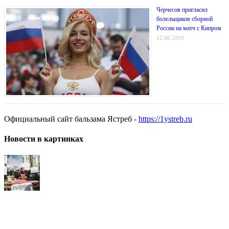
Черчесов пригласил
болельщиков сборной
России на матч с Кипром
12.06.2019
Официальный сайт бальзама Ястреб -
https://1ystreb.ru
Новости в картинках