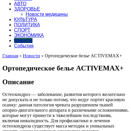
АВТО
ЗДОРОВЬЕ
Новости медицины
КУЛЬТУРА
ПОЛИТИКА
СПОРТ
ЭКОНОМИКА
Новости
События
Главная
»
Новости
»
Ортопедическое белье ACTIVEMAX+
Ортопедическое белье ACTIVEMAX+
Описание
Остеохондроз — заболевание, развития которого желательно
не допускать и не только потому, что недуг портит красивую
осанку: данная патология чревата разрушением тканей
опорно-двигательного аппарата и различными осложнениями,
которые могут привести к тяжелейшим последствиям,
включая инвалидность. Для профилактики и лечения
остеохондроза существует масса методик и уникальных