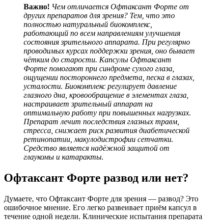
Важно!
Чем отличается Офтаксант Форте от
других препаратов
для зрения? Тем, что это
полностью натуральный биокомплекс,
работающий по всем направлениям улучшения
состояния зрительного аппарата. При регулярно
проводимых курсах поддержки зрения, оно бывает
чётким до старости. Капсулы Офтаксант
Форте помогают при синдроме сухого глаза,
ощущении постороннего предмета, песка в глазах,
усталости. Биокомплекс регулирует давление
глазного дна, кровообращение в элементах глаза,
настраивает зрительный аппарат на
оптимальную работу при повышенных нагрузках.
Препарат лечит последствия глазных травм,
стресса, снижает риск развития диабетической
ретинопатии, макулодистрофии сетчатки.
Средство является надёжной защитой от
глаукомы и катаракты.
Офтаксант Форте
развод или нет?
Думаете, что Офтаксант Форте для зрения — развод? Это
ошибочное мнение. Его легко развеивает приём капсул в
течение одной недели. Клинические испытания препарата