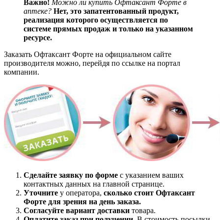
Важно!
Можно ли купить Офтаксант Форте в
аптеке
?
Нет, это запатентованный продукт,
реализация которого осуществляется по
системе прямых продаж и только на указанном
ресурсе.
Заказать Офтаксант Форте на официальном сайте
производителя можно, перейдя по ссылке на портал
компании.
Сделайте заявку по форме
с указанием ваших
контактных данных на главной странице.
Уточните
у оператора,
сколько стоит Офтаксант
Форте для зрения на день заказа.
Согласуйте вариант доставки
товара.
Оплатите заказ при получении.
В стоимость посылки