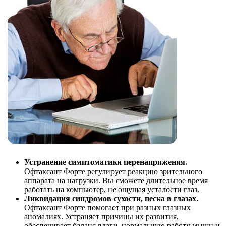
Устранение симптоматики перенапряжения.
Офтаксант Форте регулирует реакцию зрительного
аппарата на нагрузки. Вы сможете длительное время
работать на компьютер, не ощущая усталости глаз.
Ликвидация синдромов сухости, песка в глазах.
Офтаксант Форте помогает при разных глазных
аномалиях. Устраняет причины их развития,
обеспечивает баланс влаги, нормальную работу мышц и