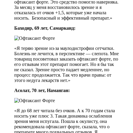
офтаксант форте. Это средство помогло наверняка.
За месяц у меня восстановилось зрение и я
отказалась от очков +1,5, которые уже начала
носить. Безопасный и эффективный препарат.»
Баходир, 69 лет, Самарканд:
«Я теряю зрение из-за маулодистрофии сетчатки.
Болезнь не лечится, в перспективе — слепота. Мне
товарищ посоветовал заказать офтаксант форте, по
его отзывам этот препарат помогает. Но я бы так
не сказал. Зрение просто падает медленнее, но
процесс продолжается. Так что врачи правы: от
этого недуга лекарств нет.»
Асолат, 70 лет, Наманган:
«Я до 68 лет читала без очков. А к 70 годам стала
носить уже плюс 3. Такая динамика ослабления
зрения меня испугала. Пошла к окулисту, она
рекомендовала офтаксант форте, сказала, что о
препарате много похвальных отзывов. Я