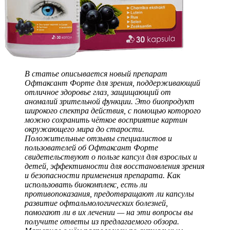
В статье описывается новый препарат
Офтаксант Форте для зрения, поддерживающий
отличное здоровье глаз, защищающий от
аномалий зрительной функции. Это биопродукт
широкого спектра действия, с помощью которого
можно сохранить чёткое восприятие картин
окружающего мира до старости.
Положительные отзывы специалистов и
пользователей об Офтаксант Форте
свидетельствуют о пользе капсул для взрослых и
детей, эффективности для восстановления зрения
и безопасности применения препарата. Как
использовать биокомплекс, есть ли
противопоказания, предотвращают ли капсулы
развитие офтальмологических болезней,
помогают ли в их лечении — на эти вопросы вы
получите ответы из предлагаемого обзора.