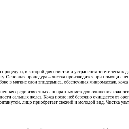
я процедура, в которой для очистки и устранения эстетических 
оту. Основная процедура – чистка производится при помощи спе
око в мягкие слои эпидермиса, обеспечивая микромассаж, кожа
лезненная среди известных аппаратных методов очищения кожног
ости сальных желез. Кожа после неё бережно очищается от оро
одтянутой, лицо приобретает свежий и молодой вид. Чистка ульт