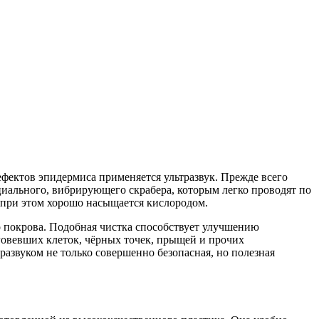
дефектов эпидермиса применяется ультразвук. Прежде всего
циального, вибрирующего скрабера, которым легко проводят по
 при этом хорошо насыщается кислородом.
о покрова. Подобная чистка способствует улучшению
говевших клеток, чёрных точек, прыщей и прочих
развуком не только совершенно безопасная, но полезная