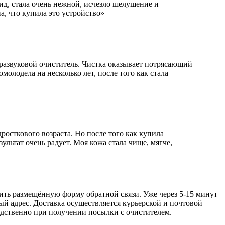
ид, стала очень нежной, исчезло шелушение и
, что купила это устройство»
тразвуковой очиститель. Чистка оказывает потрясающий
олодела на несколько лет, после того как стала
осткового возраста. Но после того как купила
ультат очень радует. Моя кожа стала чище, мягче,
лнить размещённую форму обратной связи. Уже через 5-15 минут
ный адрес. Доставка осуществляется курьерской и почтовой
дственно при получении посылки с очистителем.