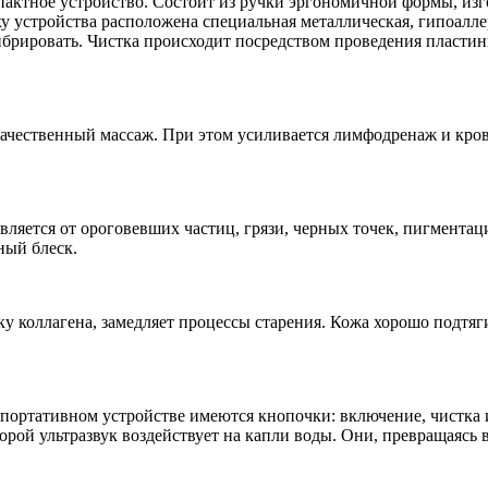
мпактное устройство. Состоит из ручки эргономичной формы, из
рху устройства расположена специальная металлическая, гипоалл
вибрировать. Чистка происходит посредством проведения пласти
 качественный массаж. При этом усиливается лимфодренаж и кр
авляется от ороговевших частиц, грязи, черных точек, пигмента
ный блеск.
у коллагена, замедляет процессы старения. Кожа хорошо подтяг
а портативном устройстве имеются кнопочки: включение, чистка
орой ультразвук воздействует на капли воды. Они, превращаясь 