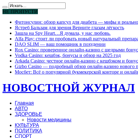
НЕ ПРОПУСТИ
Фитонсулин: обзор капсул для диабета — мифы и реально
Ястреб Бальзам для зрения Верните глазам лёгкость
Зашла на Spy Heart…Я думала, у нас любовь.
Alfa Play: стоит ли пробовать новый натуральный препар
DAO SLIM — ваш помощник в похудении
Rox Casino: проверенное онлайн-казино с щедрыми бону
Vodka Casino: кешбэк, бонусы и обзор на 2025 год
Arkada Casino: честное онлайн-казино с кешбэком и бону
Gizbo Casino — подробный обзор онлайн-казино нового 
Мосбет: Всё о популярной букмекерской конторе и онлай
НОВОСТНОЙ ЖУРНАЛ
Главная
АВТО
ЗДОРОВЬЕ
Новости медицины
КУЛЬТУРА
ПОЛИТИКА
СПОРТ