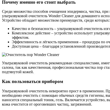
Почему именно его стоит выбрать
Среди множества способов очищения эпидермиса, чистка, при 
ультразвуковой очиститель Wonder Cleaner для домашнего испол
Устройство обладает множеством преимуществ, среди которых:
Качество и безопасность – ультразвуковой очиститель из
Комплексное действие – устройство использует ультра
эффектом.
Эффективность и лёгкость применения – процедура по оч
Доступная цена – благодаря установленной производител
Ультразвуковой очиститель рекомендован специалистами, име
салона, так как качественная, профессиональная чистка пор ста
подтянутой кожей.
Как пользоваться прибором
Ультразвуковой очиститель невероятно прост в применении. Про
необходимо очистить с помощью обычных средств гигиены, выте
наносится специальный тоник, гель. Включается устройство, в
кожа очистится от ороговевших частиц, загрязнений.