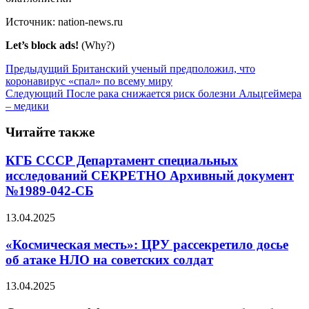
Источник:
nation-news.ru
Let’s block ads!
(Why?)
Предыдущий
Британский ученый предположил, что
коронавирус «спал» по всему миру
Следующий
После рака снижается риск болезни Альцгеймера
– медики
Читайте также
КГБ СССР Департамент специальных
исследований СЕКРЕТНО Архивный документ
№1989-042-СБ
13.04.2025
«Космическая месть»: ЦРУ рассекретило досье
об атаке НЛО на советских солдат
13.04.2025