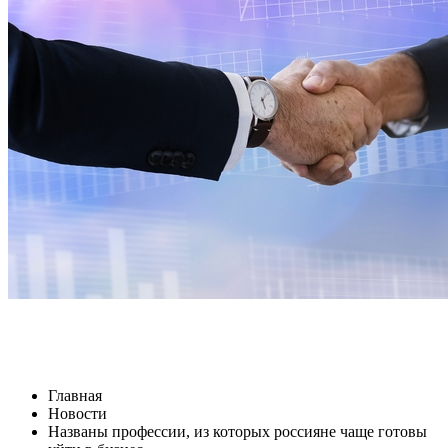
Главная
Новости
Названы профессии, из которых россияне чаще готовы