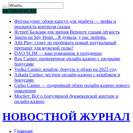
НЕ ПРОПУСТИ
Фитонсулин: обзор капсул для диабета — мифы и
реальность контроля сахара
Ястреб Бальзам для зрения Верните глазам лёгкость
Зашла на Spy Heart…Я думала, у нас любовь.
Alfa Play: стоит ли пробовать новый натуральный
препарат для мужской силы?
DAO SLIM — ваш помощник в похудении
Rox Casino: проверенное онлайн-казино с щедрыми
бонусами
Vodka Casino: кешбэк, бонусы и обзор на 2025 год
Arkada Casino: честное онлайн-казино с кешбэком и
бонусами
Gizbo Casino — подробный обзор онлайн-казино нового
поколения
Мосбет: Всё о популярной букмекерской конторе и
онлайн-казино
НОВОСТНОЙ ЖУРНАЛ
Главная