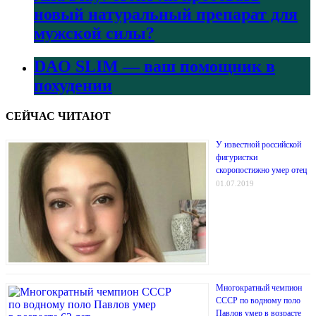
новый натуральный препарат для
мужской силы?
DAO SLIM — ваш помощник в
похудении
СЕЙЧАС ЧИТАЮТ
У известной российской
фигуристки
скоропостижно умер отец
01.07.2019
Многократный чемпион
СССР по водному поло
Павлов умер в возрасте