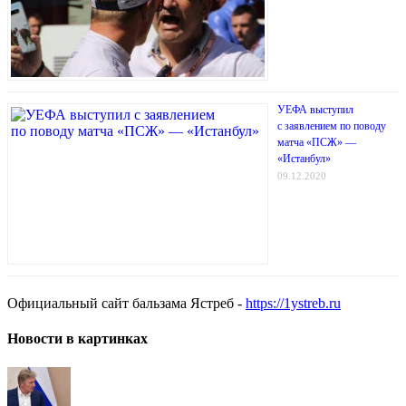
УЕФА выступил
с заявлением по поводу
матча «ПСЖ» —
«Истанбул»
09.12.2020
Официальный сайт бальзама Ястреб -
https://1ystreb.ru
Новости в картинках