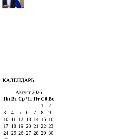
КАЛЕНДАРЬ
Август 2026
Пн
Вт
Ср
Чт
Пт
Сб
Вс
1
2
3
4
5
6
7
8
9
10
11
12
13
14
15
16
17
18
19
20
21
22
23
24
25
26
27
28
29
30