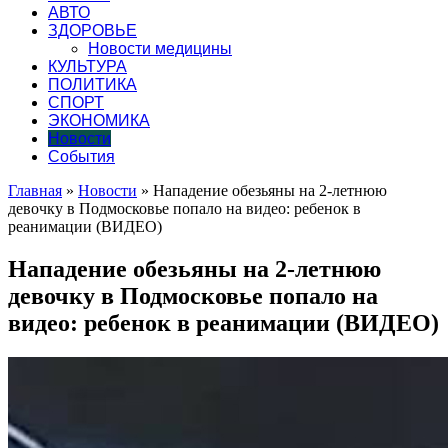
АВТО
ЗДОРОВЬЕ
Новости медицины
КУЛЬТУРА
ПОЛИТИКА
СПОРТ
ЭКОНОМИКА
Новости
События
Главная
»
Новости
»
Нападение обезьяны на 2-летнюю
девочку в Подмосковье попало на видео: ребенок в
реанимации (ВИДЕО)
Нападение обезьяны на 2-летнюю
девочку в Подмосковье попало на
видео: ребенок в реанимации (ВИДЕО)