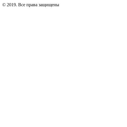
© 2019. Все права защищены