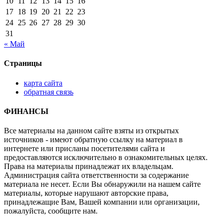
10
11
12
13
14
15
16
17
18
19
20
21
22
23
24
25
26
27
28
29
30
31
« Май
Страницы
карта сайта
обратная связь
ФИНАНСЫ
Все материалы на данном сайте взяты из открытых
источников - имеют обратную ссылку на материал в
интернете или присланы посетителями сайта и
предоставляются исключительно в ознакомительных целях.
Права на материалы принадлежат их владельцам.
Администрация сайта ответственности за содержание
материала не несет. Если Вы обнаружили на нашем сайте
материалы, которые нарушают авторские права,
принадлежащие Вам, Вашей компании или организации,
пожалуйста, сообщите нам.