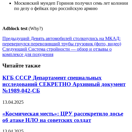
Московский мундеп Горинов получил семь лет колонии
по делу о фейках про российскую армию
Adblock test
(Why?)
Предыдущий
Девять автомобилей столкнулись на МКАД:
перевернулся перевозивший трубы грузовик (фото, видео)
Следующий
Система стройности — обзор и отзывы о
комплексе для похудения
Читайте также
КГБ СССР Департамент специальных
исследований СЕКРЕТНО Архивный документ
№1989-042-СБ
13.04.2025
«Космическая месть»: ЦРУ рассекретило досье
об атаке НЛО на советских солдат
13.04.2025