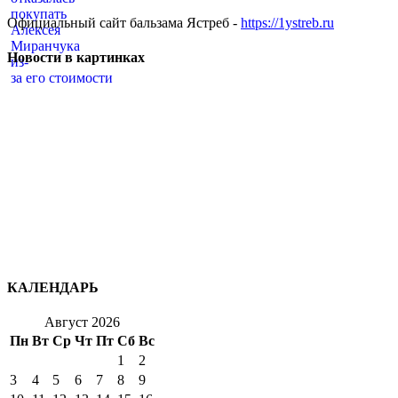
Официальный сайт бальзама Ястреб -
https://1ystreb.ru
Новости в картинках
КАЛЕНДАРЬ
Август 2026
Пн
Вт
Ср
Чт
Пт
Сб
Вс
1
2
3
4
5
6
7
8
9