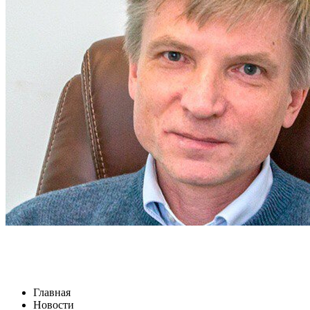
Главная
Новости