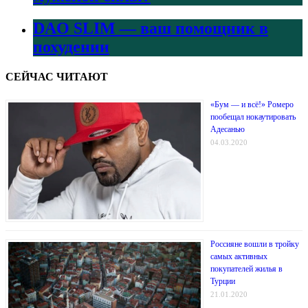
DAO SLIM — ваш помощник в
похудении
СЕЙЧАС ЧИТАЮТ
«Бум — и всё!» Ромеро
пообещал нокаутировать
Адесанью
04.03.2020
Россияне вошли в тройку
самых активных
покупателей жилья в
Турции
21.01.2020