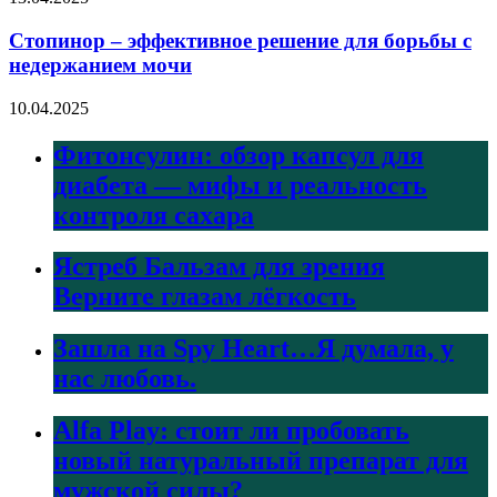
Стопинор – эффективное решение для борьбы с
недержанием мочи
10.04.2025
Фитонсулин: обзор капсул для
диабета — мифы и реальность
контроля сахара
Ястреб Бальзам для зрения
Верните глазам лёгкость
Зашла на Spy Heart…Я думала, у
нас любовь.
Alfa Play: стоит ли пробовать
новый натуральный препарат для
мужской силы?