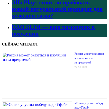
Alfa Play: стоит ли пробовать
новый натуральный препарат для
мужской силы?
DAO SLIM — ваш помощник в
похудении
СЕЙЧАС ЧИТАЮТ
Россия может оказаться
в изоляции из-
за предателей
22.10.2020
«Сочи» упустил победу
над «Уфой»