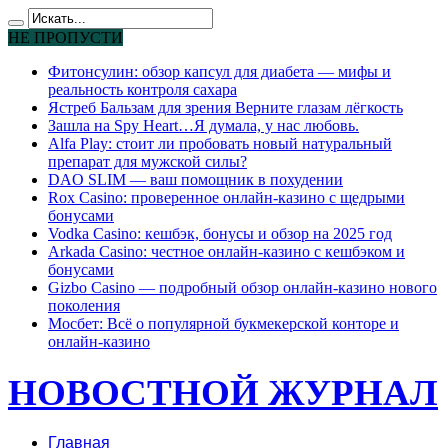
НЕ ПРОПУСТИ
Фитонсулин: обзор капсул для диабета — мифы и
реальность контроля сахара
Ястреб Бальзам для зрения Верните глазам лёгкость
Зашла на Spy Heart…Я думала, у нас любовь.
Alfa Play: стоит ли пробовать новый натуральный
препарат для мужской силы?
DAO SLIM — ваш помощник в похудении
Rox Casino: проверенное онлайн-казино с щедрыми
бонусами
Vodka Casino: кешбэк, бонусы и обзор на 2025 год
Arkada Casino: честное онлайн-казино с кешбэком и
бонусами
Gizbo Casino — подробный обзор онлайн-казино нового
поколения
Мосбет: Всё о популярной букмекерской конторе и
онлайн-казино
НОВОСТНОЙ ЖУРНАЛ
Главная