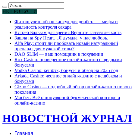
НЕ ПРОПУСТИ
Фитонсулин: обзор капсул для диабета — мифы и
реальность контроля сахара
Ястреб Бальзам для зрения Верните глазам лёгкость
Зашла на Spy Heart…Я думала, у нас любовь.
Alfa Play: стоит ли пробовать новый натуральный
препарат для мужской силы?
DAO SLIM — ваш помощник в похудении
Rox Casino: проверенное онлайн-казино с щедрыми
бонусами
Vodka Casino: кешбэк, бонусы и обзор на 2025 год
Arkada Casino: честное онлайн-казино с кешбэком и
бонусами
Gizbo Casino — подробный обзор онлайн-казино нового
поколения
Мосбет: Всё о популярной букмекерской конторе и
онлайн-казино
НОВОСТНОЙ ЖУРНАЛ
Главная