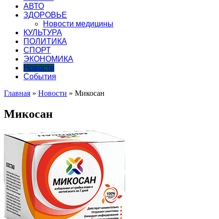
АВТО
ЗДОРОВЬЕ
Новости медицины
КУЛЬТУРА
ПОЛИТИКА
СПОРТ
ЭКОНОМИКА
Новости
События
Главная
»
Новости
»
Микосан
Микосан