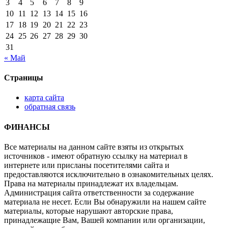
3
4
5
6
7
8
9
10
11
12
13
14
15
16
17
18
19
20
21
22
23
24
25
26
27
28
29
30
31
« Май
Страницы
карта сайта
обратная связь
ФИНАНСЫ
Все материалы на данном сайте взяты из открытых
источников - имеют обратную ссылку на материал в
интернете или присланы посетителями сайта и
предоставляются исключительно в ознакомительных целях.
Права на материалы принадлежат их владельцам.
Администрация сайта ответственности за содержание
материала не несет. Если Вы обнаружили на нашем сайте
материалы, которые нарушают авторские права,
принадлежащие Вам, Вашей компании или организации,