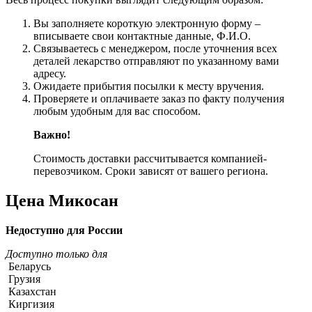
Вы заполняете короткую электронную форму –
вписываете свои контактные данные, Ф.И.О.
Связываетесь с менеджером, после уточнения всех
деталей лекарство отправляют по указанному вами
адресу.
Ожидаете прибытия посылки к месту вручения.
Проверяете и оплачиваете заказ по факту получения
любым удобным для вас способом.
Важно!
Стоимость доставки рассчитывается компанией-
перевозчиком. Сроки зависят от вашего региона.
Цена Микосан
Недоступно для России
Доступно только для
Беларусь
Грузия
Казахстан
Киргизия