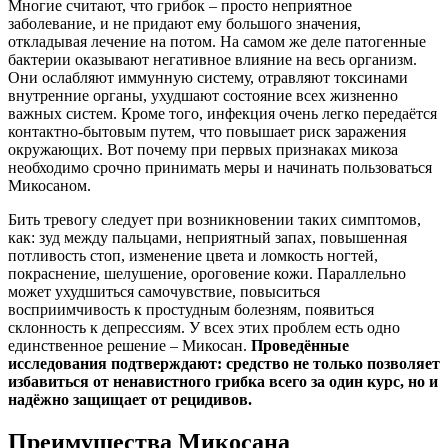
Многие считают, что грибок – просто неприятное
заболевание, и не придают ему большого значения,
откладывая лечение на потом. На самом же деле патогенные
бактерии оказывают негативное влияние на весь организм.
Они ослабляют иммунную систему, отравляют токсинами
внутренние органы, ухудшают состояние всех жизненно
важных систем. Кроме того, инфекция очень легко передаётся
контактно-бытовым путем, что повышает риск заражения
окружающих. Вот почему при первых признаках микоза
необходимо срочно принимать меры и начинать пользоваться
Микосаном.
Бить тревогу следует при возникновении таких симптомов,
как: зуд между пальцами, неприятный запах, повышенная
потливость стоп, изменение цвета и ломкость ногтей,
покраснение, шелушение, ороговение кожи. Параллельно
может ухудшиться самочувствие, повыситься
восприимчивость к простудным болезням, появиться
склонность к депрессиям. У всех этих проблем есть одно
единственное решение – Микосан.
Проведённые
исследования подтверждают: средство не только позволяет
избавиться от ненавистного грибка всего за один курс, но и
надёжно защищает от рецидивов.
Преимущества Микосана