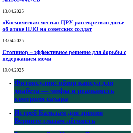
13.04.2025
«Космическая месть»: ЦРУ рассекретило досье
об атаке НЛО на советских солдат
13.04.2025
Стопинор – эффективное решение для борьбы с
недержанием мочи
10.04.2025
Фитонсулин: обзор капсул для
диабета — мифы и реальность
контроля сахара
Ястреб Бальзам для зрения
Верните глазам лёгкость