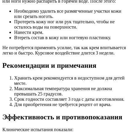
или ноги нужно распарить в горячей воде. После этого:
Необходимо удалить все размягченные участки кожи
или срезать ноготь.
Протереть кожу ног или рук тщательно, чтобы не
осталось воды на поверхности.
Нанести крем.
Втереть состав в кожу или ногтевую пластинку.
Не потребуется применять усилие, так как крем впитывается
легко и быстро. Курсовое воздействие длится 3 недели.
Рекомендации
и примечания
Хранить крем рекомендуется в недоступном для детей
месте.
Максимальная температура хранения не должна
превышать 25 градусов.
Срок годности составляет 3 года с даты изготовления.
Для приобретения не требуется рецепт от врача.
Эффективность и противопоказания
Клинические испытания показали: