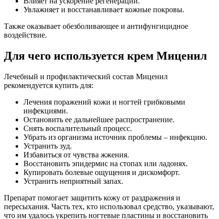
Влияет на ускорение регенерации.
Увлажняет и восстанавливает кожные покровы.
Также оказывает обезболивающее и антифунгицидное
воздействие.
Для чего используется крем Миценил
Лечебный и профилактический состав Миценил
рекомендуется купить для:
Лечения поражений кожи и ногтей грибковыми
инфекциями.
Остановить ее дальнейшее распространение.
Снять воспалительный процесс.
Убрать из организма источник проблемы – инфекцию.
Устранить зуд.
Избавиться от чувства жжения.
Восстановить эпидермис на стопах или ладонях.
Купировать болевые ощущения и дискомфорт.
Устранить неприятный запах.
Препарат помогает защитить кожу от раздражения и
пересыхания. Часть тех, кто использовал средство, указывают,
что им удалось укрепить ногтевые пластины и восстановить