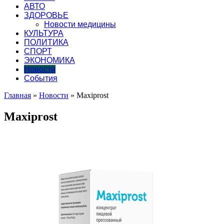
АВТО
ЗДОРОВЬЕ
Новости медицины
КУЛЬТУРА
ПОЛИТИКА
СПОРТ
ЭКОНОМИКА
Новости
События
Главная
»
Новости
»
Maxiprost
Maxiprost