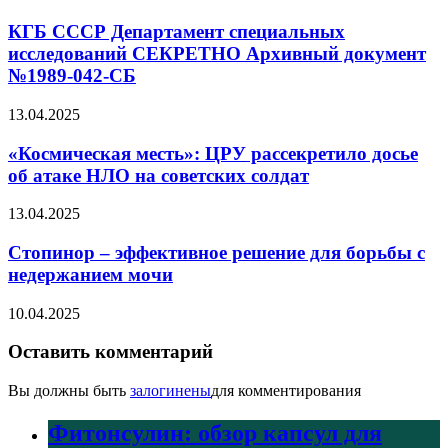
КГБ СССР Департамент специальных
исследований СЕКРЕТНО Архивный документ
№1989-042-СБ
13.04.2025
«Космическая месть»: ЦРУ рассекретило досье
об атаке НЛО на советских солдат
13.04.2025
Стопинор – эффективное решение для борьбы с
недержанием мочи
10.04.2025
Оставить комментарий
Вы должны быть
залогинены
для комментирования
Фитонсулин: обзор капсул для