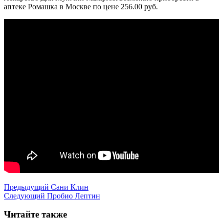
аптеке Ромашка в Москве по цене 256.00 руб.
Предыдущий
Сани Клин
Следующий
Пробио Лептин
Читайте также