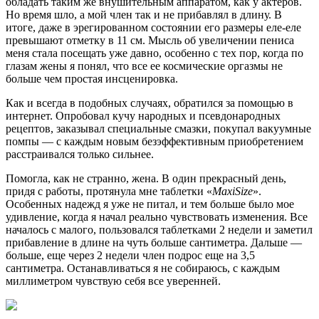
обладать таким же внушительным аппаратом, как у актеров.
Но время шло, а мой член так и не прибавлял в длину. В
итоге, даже в эрегированном состоянии его размеры еле-еле
превышают отметку в 11 см. Мысль об увеличении пениса
меня стала посещать уже давно, особенно с тех пор, когда по
глазам жены я понял, что все ее космические оргазмы не
больше чем простая инсценировка.
Как и всегда в подобных случаях, обратился за помощью в
интернет. Опробовал кучу народных и псевдонародных
рецептов, заказывал специальные смазки, покупал вакуумные
помпы — с каждым новым безэффективным приобретением
расстраивался только сильнее.
Помогла, как не странно, жена. В один прекрасный день,
придя с работы, протянула мне таблетки «
MaxiSize
».
Особенных надежд я уже не питал, и тем больше было мое
удивление, когда я начал реально чувствовать изменения. Все
началось с малого, пользовался таблетками 2 недели и заметил
прибавление в длине на чуть больше сантиметра. Дальше —
больше, еще через 2 недели член подрос еще на 3,5
сантиметра. Останавливаться я не собираюсь, с каждым
миллиметром чувствую себя все уверенней.