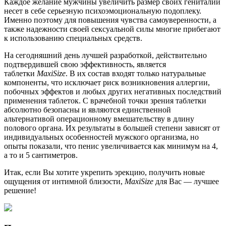
Каждое желание мужчины увеличить размер своих гениталий
несет в себе серьезную психоэмоциональную подоплеку.
Именно поэтому для повышения чувства самоуверенности, а
также надежности своей сексуальной силы многие прибегают
к использованию специальных средств.
На сегодняшний день лучшей разработкой, действительно
подтвердившей свою эффективность, является
таблетки
MaxiSize
. В их состав входят только натуральные
компоненты, что исключает риск возникновения аллергии,
побочных эффектов и любых других негативных последствий
применения таблеток. С врачебной точки зрения таблетки
абсолютно безопасны и являются единственной
альтернативой операционному вмешательству в длину
полового органа. Их результаты в большей степени зависят от
индивидуальных особенностей мужского организма, но
опыты показали, что пенис увеличивается как минимум на 4,
а то и 5 сантиметров.
Итак, если Вы хотите укрепить эрекцию, получить новые
ощущения от интимной близости,
MaxiSize
для Вас — лучшее
решение!